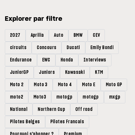
Explorer par filtre
2027
Aprilia
Auto
BMW
CEV
circuits
Concours
Ducati
Emily Bondi
Endurance
EWC
Honda
Interviews
JuniorGP
Juniors
Kawasaki
KTM
Moto 2
Moto 3
Moto 4
Moto E
Moto GP
moto2
Moto3
motogp
motogp
mxgp
National
Northern Cup
Off road
Pilotes Belges
Pilotes Francais
Pourquoi s'abonner ?
Premium