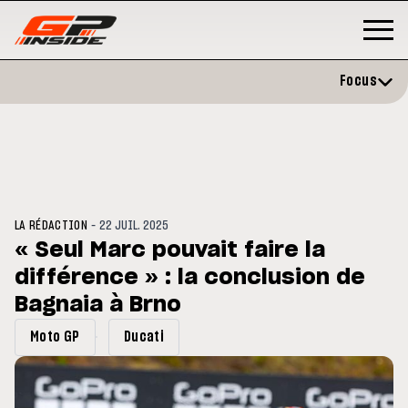
Focus
-
LA RÉDACTION
22 JUIL. 2025
« Seul Marc pouvait faire la
différence » : la conclusion de
P
MOTOGP
/ MOTO GP
évite l'opération et vise un
Bagnaia à Brno
Doublé Trackhouse en Sprint
r en septembre
Moto GP
Ducati