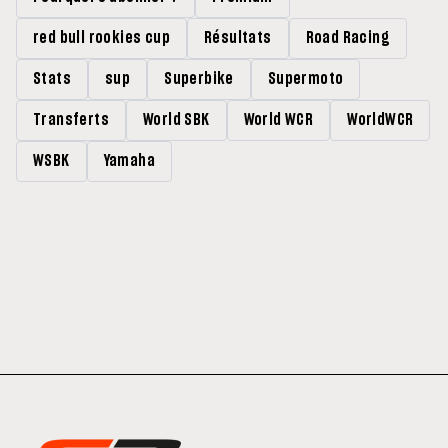
red bull rookies cup
Résultats
Road Racing
Stats
sup
Superbike
Supermoto
Transferts
World SBK
World WCR
WorldWCR
WSBK
Yamaha