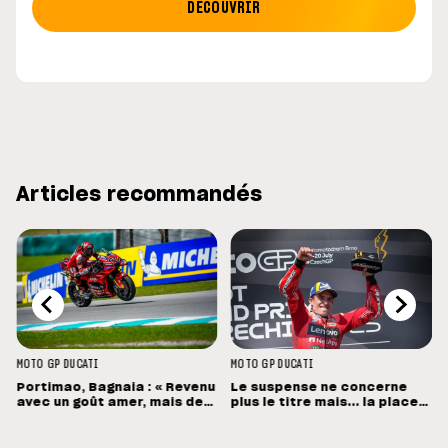
DÉCOUVRIR
Articles recommandés
MOTO GP
DUCATI
MOTO GP
DUCATI
Portimao, Bagnaia : « Revenu
Le suspense ne concerne
avec un goût amer, mais des
plus le titre mais... la place
sensations positives »
de vice-champion !