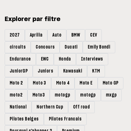
Explorer par filtre
2027
Aprilia
Auto
BMW
CEV
circuits
Concours
Ducati
Emily Bondi
Endurance
EWC
Honda
Interviews
JuniorGP
Juniors
Kawasaki
KTM
Moto 2
Moto 3
Moto 4
Moto E
Moto GP
moto2
Moto3
motogp
motogp
mxgp
National
Northern Cup
Off road
Pilotes Belges
Pilotes Francais