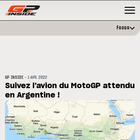
Focus
-
GP INSIDE
1 AVR. 2022
Suivez l'avion du MotoGP attendu
en Argentine !
GP
MOTO GP
rstone : Horaires et
Zarco évite l'opération et vise
amme du GP de Grande-
retour en septembre
agne