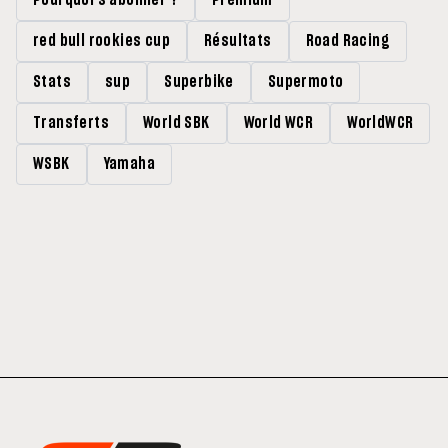
Pourquoi s'abonner ?
Premium
red bull rookies cup
Résultats
Road Racing
Stats
sup
Superbike
Supermoto
Transferts
World SBK
World WCR
WorldWCR
WSBK
Yamaha