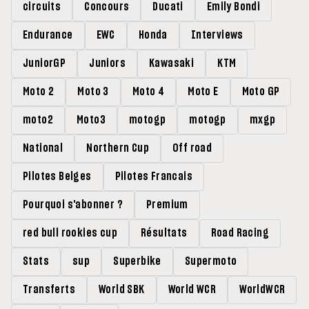
circuits
Concours
Ducati
Emily Bondi
Endurance
EWC
Honda
Interviews
JuniorGP
Juniors
Kawasaki
KTM
Moto 2
Moto 3
Moto 4
Moto E
Moto GP
moto2
Moto3
motogp
motogp
mxgp
National
Northern Cup
Off road
Pilotes Belges
Pilotes Francais
Pourquoi s'abonner ?
Premium
red bull rookies cup
Résultats
Road Racing
Stats
sup
Superbike
Supermoto
Transferts
World SBK
World WCR
WorldWCR