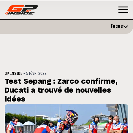
Focus
-
GP INSIDE
5 FÉVR. 2022
Test Sepang : Zarco confirme,
Ducati a trouvé de nouvelles
GP
MOTO GP
rstone : Horaires et
idées
Zarco évite l'opération et vise 
amme du GP de Grande-
retour en septembre
agne