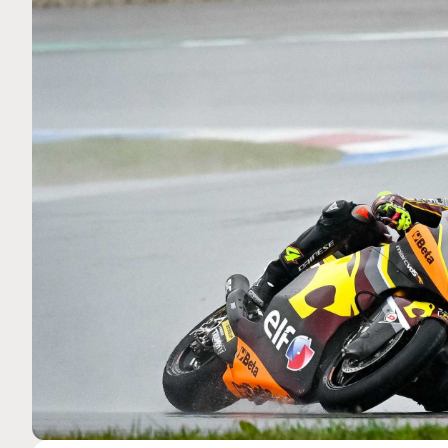
MOTO GP
 Ce club spécial dans
Silverstone : Horaires et Pr
rquez
Grande-Bretagne