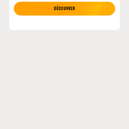
MOTO GP
DÉCOUVRIR
tour en
MotoGP : les cinq constructeurs signent un
accord historique pour 2027-2031