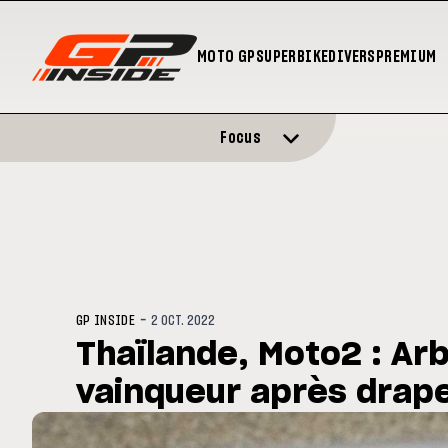
MOTO GP
SUPERBIKE
DIVERS
PREMIUM
Focus
-
GP INSIDE
2 OCT. 2022
Thaïlande, Moto2 : Arb
vainqueur après drap