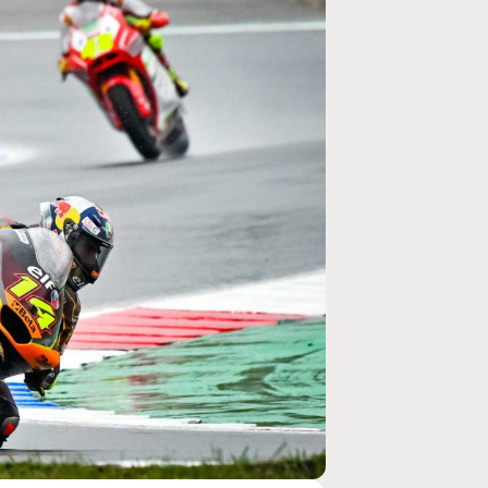
MOTO GP
ogramme du GP de
Zarco évite l'opération et vise un re
septembre