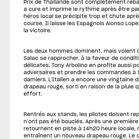
Prix de Thaïlande sont complètement reba
a cure et imprime le rythme après être part
héros local se précipite trop et chute ap
course. Il laisse les Espagnols Alonso Lop
la victoire.
Les deux hommes dominent, mais voient der
Salac se rapprocher, à la faveur de condit
délicates. Tony Arbolino en profite aussi p
adversaires et prendre les commandes à 9
damiers. L’Italien a encore une vingtaine d
drapeau rouge, sorti en raison de la pluie 
effort.
Rentrés aux stands, les pilotes doivent rep
n’ont pas été bouclés. Après une première 
retournent en piste à 14h20 heure locale,
entraînent un nouveau drapeau rouge. Le de