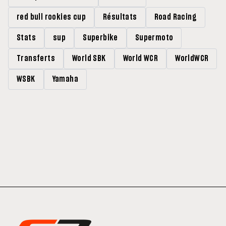
red bull rookies cup
Résultats
Road Racing
Stats
sup
Superbike
Supermoto
Transferts
World SBK
World WCR
WorldWCR
WSBK
Yamaha