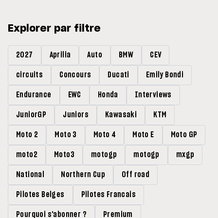
Explorer par filtre
2027
Aprilia
Auto
BMW
CEV
circuits
Concours
Ducati
Emily Bondi
Endurance
EWC
Honda
Interviews
JuniorGP
Juniors
Kawasaki
KTM
Moto 2
Moto 3
Moto 4
Moto E
Moto GP
moto2
Moto3
motogp
motogp
mxgp
National
Northern Cup
Off road
Pilotes Belges
Pilotes Francais
Pourquoi s'abonner ?
Premium