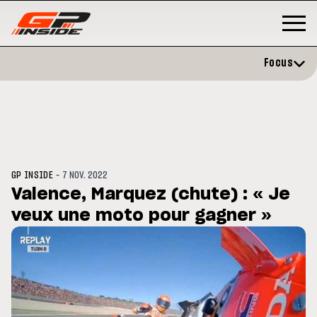
Focus
-
GP INSIDE
7 NOV. 2022
Valence, Marquez (chute) : « Je
veux une moto pour gagner »
GP
MOTO GP
rstone : Horaires et
Zarco évite l'opération et vise
amme du GP de Grande-
retour en septembre
agne