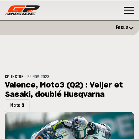
Focus
-
GP INSIDE
25 NOV. 2023
Valence, Moto3 (Q2) : Veijer et
Sasaki, doublé Husqvarna
P
MOTO GP
stone : Horaires et
Zarco évite l'opération et vise 
Moto 3
amme du GP de Grande-
retour en septembre
gne