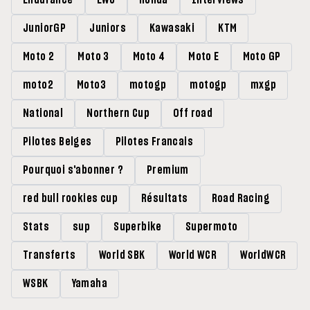
Endurance
EWC
Honda
Interviews
JuniorGP
Juniors
Kawasaki
KTM
Moto 2
Moto 3
Moto 4
Moto E
Moto GP
moto2
Moto3
motogp
motogp
mxgp
National
Northern Cup
Off road
Pilotes Belges
Pilotes Francais
Pourquoi s'abonner ?
Premium
red bull rookies cup
Résultats
Road Racing
Stats
sup
Superbike
Supermoto
Transferts
World SBK
World WCR
WorldWCR
WSBK
Yamaha