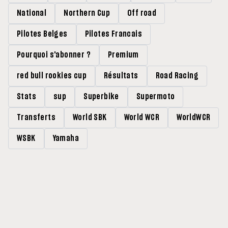
National
Northern Cup
Off road
Pilotes Belges
Pilotes Francais
Pourquoi s'abonner ?
Premium
red bull rookies cup
Résultats
Road Racing
Stats
sup
Superbike
Supermoto
Transferts
World SBK
World WCR
WorldWCR
WSBK
Yamaha