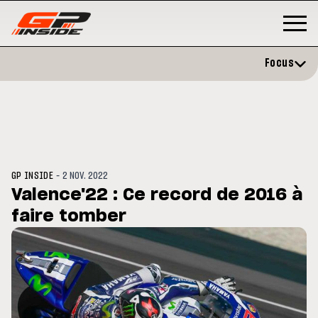
Focus
-
GP INSIDE
2 NOV. 2022
Valence'22 : Ce record de 2016 à
faire tomber
GP
MOTOGP
/ MOTO GP
évite l'opération et vise un
Doublé Trackhouse en Sprint
r en septembre