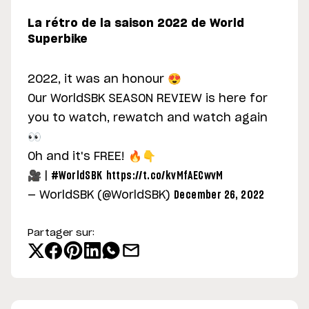
La rétro de la saison 2022 de World
Superbike
2022, it was an honour 😍
Our WorldSBK SEASON REVIEW is here for
you to watch, rewatch and watch again
👀
Oh and it's FREE! 🔥👇
🎥 |
#WorldSBK
https://t.co/kvMfAECwvM
— WorldSBK (@WorldSBK)
December 26, 2022
Partager sur: