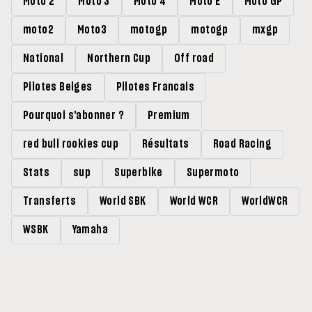
Moto 2
Moto 3
Moto 4
Moto E
Moto GP
moto2
Moto3
motogp
motogp
mxgp
National
Northern Cup
Off road
Pilotes Belges
Pilotes Francais
Pourquoi s'abonner ?
Premium
red bull rookies cup
Résultats
Road Racing
Stats
sup
Superbike
Supermoto
Transferts
World SBK
World WCR
WorldWCR
WSBK
Yamaha