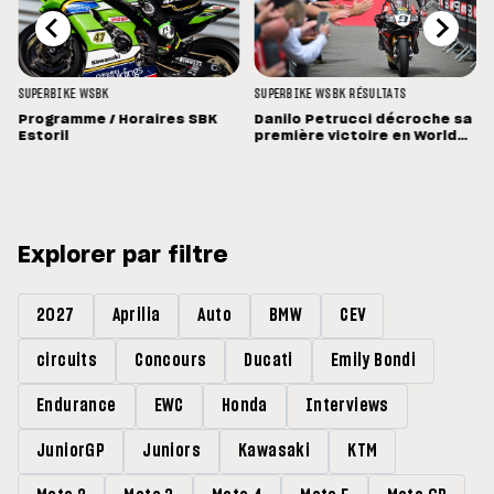
SUPERBIKE
WSBK
SUPERBIKE
WSBK
RÉSULTATS
Programme / Horaires SBK
Danilo Petrucci décroche sa
Estoril
première victoire en World
Superbike !
Explorer par filtre
2027
Aprilia
Auto
BMW
CEV
circuits
Concours
Ducati
Emily Bondi
Endurance
EWC
Honda
Interviews
JuniorGP
Juniors
Kawasaki
KTM