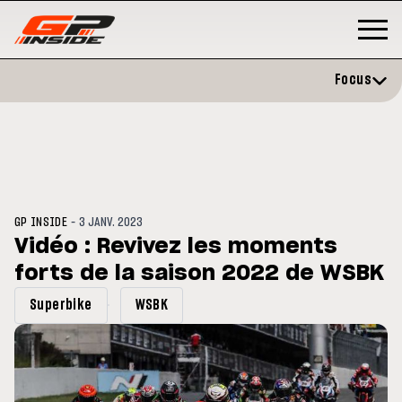
Focus
-
GP INSIDE
3 JANV. 2023
Vidéo : Revivez les moments
forts de la saison 2022 de WSBK
GP
MOTO GP
rstone : Horaires et
Zarco évite l'opération et vise
Superbike
WSBK
amme du GP de Grande-
retour en septembre
agne