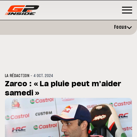
Focus
-
LA RÉDACTION
4 OCT. 2024
Zarco : « La pluie peut m’aider
samedi »
GP
MOTOGP
/ MOTO GP
évite l'opération et vise un
Doublé Trackhouse en Sprint
r en septembre