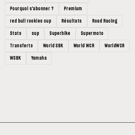
Pourquoi s'abonner ?
Premium
red bull rookies cup
Résultats
Road Racing
Stats
sup
Superbike
Supermoto
Transferts
World SBK
World WCR
WorldWCR
WSBK
Yamaha