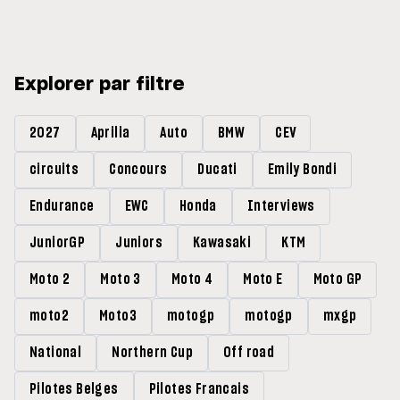
Explorer par filtre
2027
Aprilia
Auto
BMW
CEV
circuits
Concours
Ducati
Emily Bondi
Endurance
EWC
Honda
Interviews
JuniorGP
Juniors
Kawasaki
KTM
Moto 2
Moto 3
Moto 4
Moto E
Moto GP
moto2
Moto3
motogp
motogp
mxgp
National
Northern Cup
Off road
Pilotes Belges
Pilotes Francais