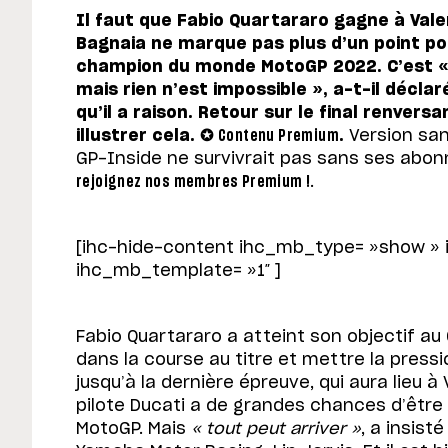
Il faut que Fabio Quartararo gagne à Val
Bagnaia ne marque pas plus d’un point pou
champion du monde MotoGP 2022. C’est «
mais rien n’est impossible », a-t-il déclar
qu’il a raison. Retour sur le final renvers
illustrer cela. ✪
Contenu Premium
.
Version sans
GP-Inside ne survivrait pas sans ses abonn
rejoignez nos membres Premium !
.
[ihc-hide-content ihc_mb_type= »show »
ihc_mb_template= »1″ ]
Fabio Quartararo a atteint son objectif au 
dans la course au titre et mettre la pres
jusqu’à la dernière épreuve, qui aura lieu 
pilote Ducati a de grandes chances d’êt
MotoGP. Mais
« tout peut arriver »
, a insist