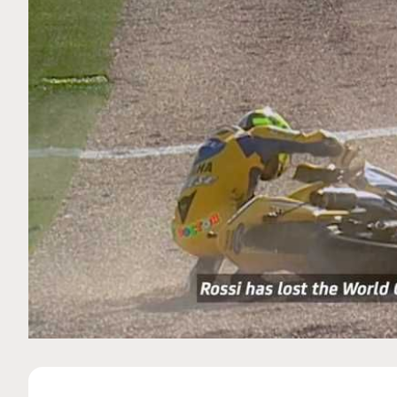
MOTO GP
 Ce club spécial dans
Zarco évite l'opération et vi
arquez
septembre