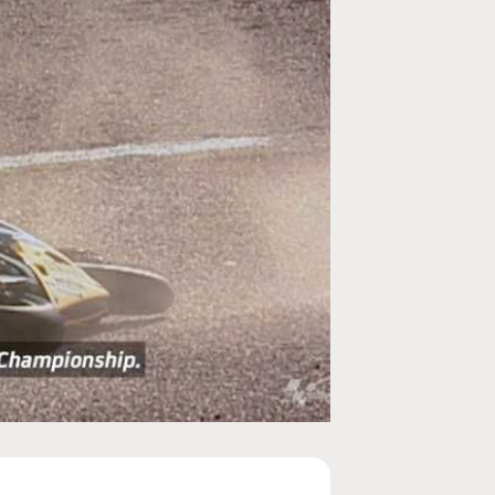
MOTOGP
/ MOTO GP
se un retour en
Doublé Trackhouse en Sprint