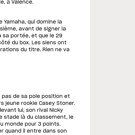
le, à Valence.
te Yamaha, qui domine la
isième, avant de signer la
 à sa portée, et que le 29
ôté du box. Les siens ont
tions du titre. Rien ne va
 pas de sa pole position et
rs jeune rookie Casey Stoner.
vant lui, son rival Nicky
ce stade là du classement, le
du monde pour 3 points.
er quand il entre dans son