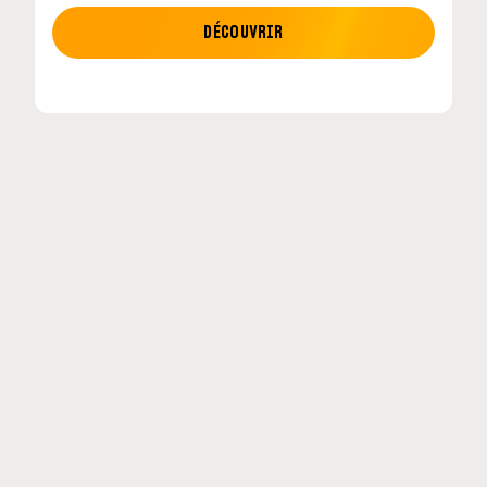
MOTO GP
DÉCOUVRIR
MotoGP : les cinq constructeurs signent un
accord historique pour 2027-2031