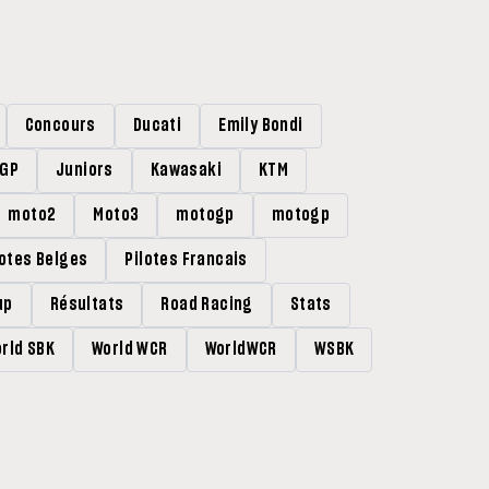
Concours
Ducati
Emily Bondi
rGP
Juniors
Kawasaki
KTM
moto2
Moto3
motogp
motogp
lotes Belges
Pilotes Francais
up
Résultats
Road Racing
Stats
rld SBK
World WCR
WorldWCR
WSBK