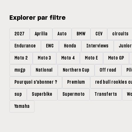
Explorer par filtre
2027
Aprilia
Auto
BMW
CEV
circuits
Endurance
EWC
Honda
Interviews
Junio
Moto 2
Moto 3
Moto 4
Moto E
Moto GP
mxgp
National
Northern Cup
Off road
Pi
Pourquoi s'abonner ?
Premium
red bull rookies c
sup
Superbike
Supermoto
Transferts
Wo
Yamaha