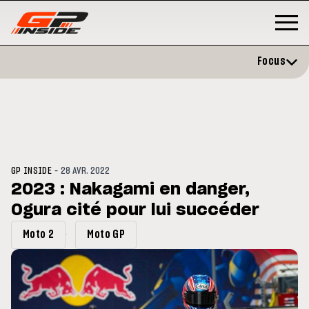
Focus
-
GP INSIDE
28 AVR. 2022
2023 : Nakagami en danger,
Ogura cité pour lui succéder
P
MOTO GP
stone : Horaires et
Zarco évite l'opération et vise 
Moto 2
Moto GP
amme du GP de Grande-
retour en septembre
gne