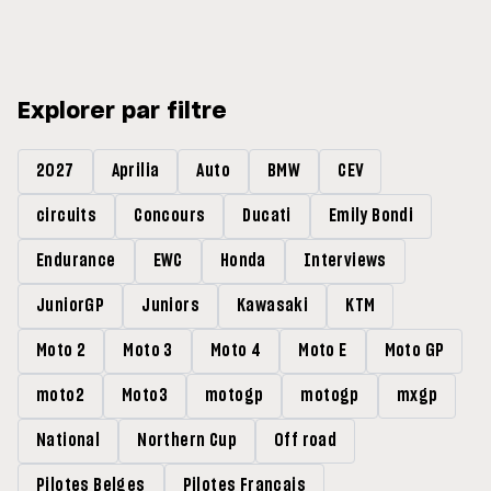
Explorer par filtre
2027
Aprilia
Auto
BMW
CEV
circuits
Concours
Ducati
Emily Bondi
Endurance
EWC
Honda
Interviews
JuniorGP
Juniors
Kawasaki
KTM
Moto 2
Moto 3
Moto 4
Moto E
Moto GP
moto2
Moto3
motogp
motogp
mxgp
National
Northern Cup
Off road
Pilotes Belges
Pilotes Francais