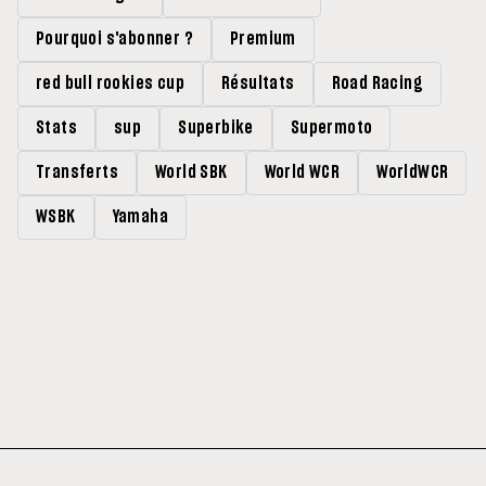
Pourquoi s'abonner ?
Premium
red bull rookies cup
Résultats
Road Racing
Stats
sup
Superbike
Supermoto
Transferts
World SBK
World WCR
WorldWCR
WSBK
Yamaha