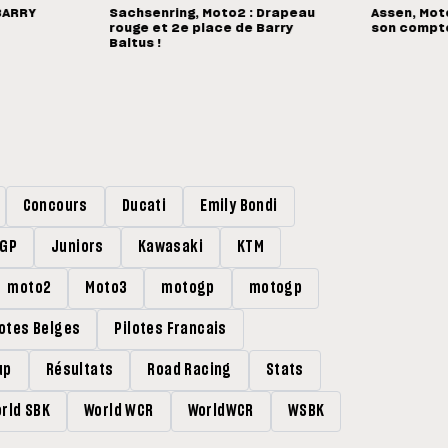
BARRY
Sachsenring, Moto2 : Drapeau
Assen, Mot
rouge et 2e place de Barry
son compteu
Baltus !
Concours
Ducati
Emily Bondi
rGP
Juniors
Kawasaki
KTM
moto2
Moto3
motogp
motogp
lotes Belges
Pilotes Francais
up
Résultats
Road Racing
Stats
rld SBK
World WCR
WorldWCR
WSBK