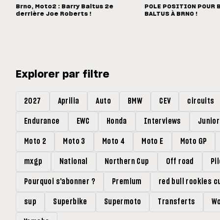
Brno, Moto2 : Barry Baltus 2e
POLE POSITION POUR 
derrière Joe Roberts !
BALTUS À BRNO !
Explorer par filtre
2027
Aprilia
Auto
BMW
CEV
circuits
Endurance
EWC
Honda
Interviews
Junio
Moto 2
Moto 3
Moto 4
Moto E
Moto GP
mxgp
National
Northern Cup
Off road
Pi
Pourquoi s'abonner ?
Premium
red bull rookies c
sup
Superbike
Supermoto
Transferts
Wo