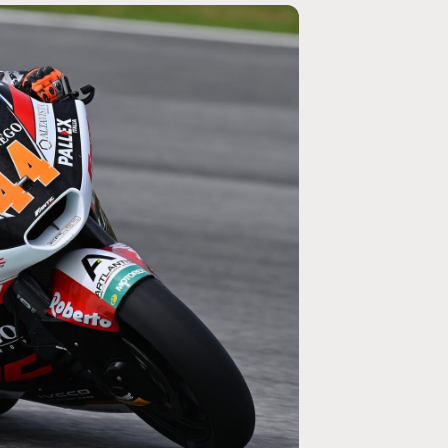
MOTO GP
rogramme du GP de
Zarco évite l'opération et vise un r
septembre