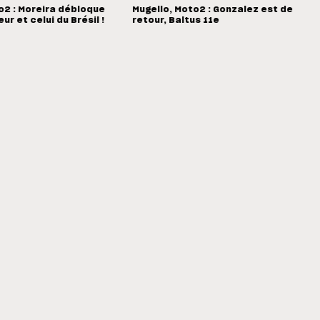
o2 : Moreira débloque
Mugello, Moto2 : Gonzalez est de
r et celui du Brésil !
retour, Baltus 11e