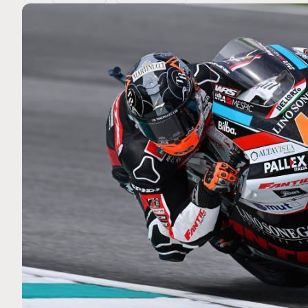
MOTO GP
 Ce club spécial dans
Silverstone : Horaires et P
arquez
Grande-Bretagne