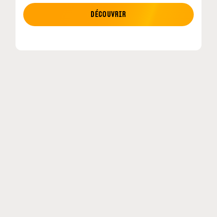
MOTO GP
DÉCOUVRIR
etour en
MotoGP : les cinq constructeurs signent un
accord historique pour 2027-2031