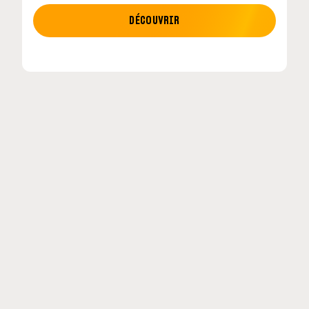
MOTO GP
DÉCOUVRIR
etour en
MotoGP : les cinq constructeurs signent un
accord historique pour 2027-2031