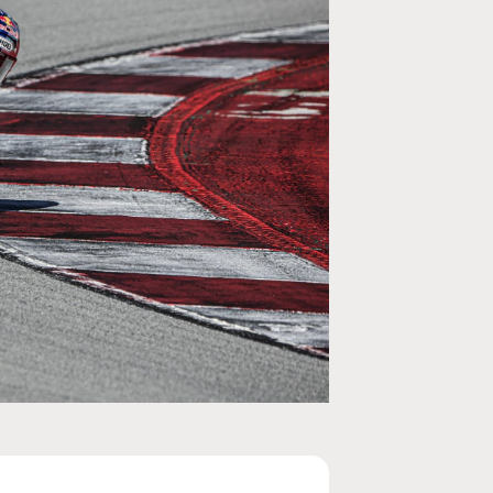
MOTO GP
rogramme du GP de
Zarco évite l'opération et vise un r
septembre