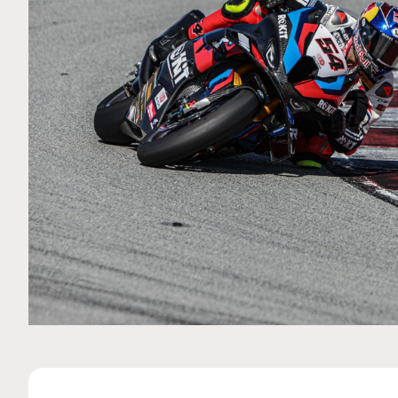
MOTO GP
 Ce club spécial dans
Silverstone : Horaires et P
arquez
Grande-Bretagne