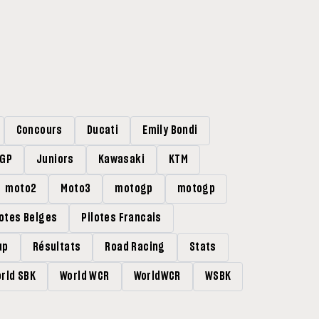
Concours
Ducati
Emily Bondi
rGP
Juniors
Kawasaki
KTM
moto2
Moto3
motogp
motogp
lotes Belges
Pilotes Francais
up
Résultats
Road Racing
Stats
rld SBK
World WCR
WorldWCR
WSBK