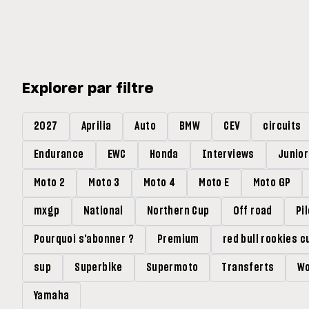
Explorer par filtre
2027
Aprilia
Auto
BMW
CEV
circuits
Endurance
EWC
Honda
Interviews
Junio
Moto 2
Moto 3
Moto 4
Moto E
Moto GP
mxgp
National
Northern Cup
Off road
Pi
Pourquoi s'abonner ?
Premium
red bull rookies c
sup
Superbike
Supermoto
Transferts
Wo
Yamaha