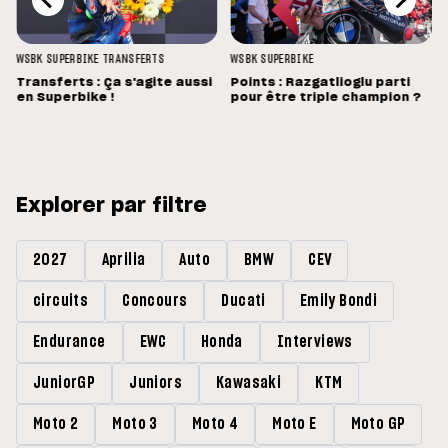
WSBK
SUPERBIKE
TRANSFERTS
WSBK
SUPERBIKE
Transferts : Ça s'agite aussi
Points : Razgatlioglu parti
en Superbike !
pour être triple champion ?
Explorer par filtre
2027
Aprilia
Auto
BMW
CEV
circuits
Concours
Ducati
Emily Bondi
Endurance
EWC
Honda
Interviews
JuniorGP
Juniors
Kawasaki
KTM
Moto 2
Moto 3
Moto 4
Moto E
Moto GP