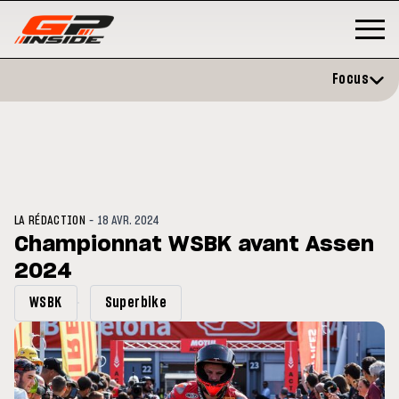
Focus
-
LA RÉDACTION
18 AVR. 2024
Championnat WSBK avant Assen
2024
GP
MOTO GP
stone : Horaires et
Zarco évite l'opération et vise 
WSBK
Superbike
amme du GP de Grande-
retour en septembre
gne