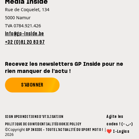
Media Inside
Rue de Coquelet, 134
5000 Namur
TVA 0784.921.426
info@gp-inside.be
+32 (0)81 20 83 97
Recevez les newsletters GP Inside pour ne
rien manquer de l'actu !
S'ABONNER
Agite les
SIGN UP
CONDITIONS D'UTILISATION
codes ! (• ◡•)
POLITIQUE DE CONFIDENTIALITÉ
COOKIE POLICY
©Copyright
|
GP INSIDE - TOUTE L'ACTUALITÉ DU SPORT MOTO !
❤ I-Logics
2026