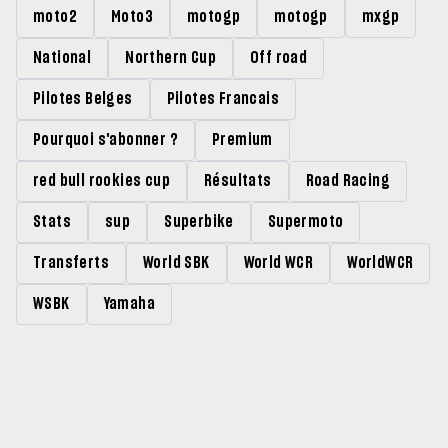
moto2
Moto3
motogp
motogp
mxgp
National
Northern Cup
Off road
Pilotes Belges
Pilotes Francais
Pourquoi s'abonner ?
Premium
red bull rookies cup
Résultats
Road Racing
Stats
sup
Superbike
Supermoto
Transferts
World SBK
World WCR
WorldWCR
WSBK
Yamaha