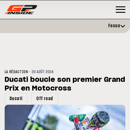
Focus
-
LA RÉDACTION
20 AOÛT 2024
Ducati boucle son premier Grand
Prix en Motocross
GP
MOTOGP
/ MOTO GP
 évite l'opération et vise un
Doublé Trackhouse en Sprint
Ducati
Off road
r en septembre