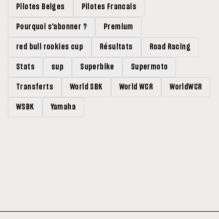
Pilotes Belges
Pilotes Francais
Pourquoi s'abonner ?
Premium
red bull rookies cup
Résultats
Road Racing
Stats
sup
Superbike
Supermoto
Transferts
World SBK
World WCR
WorldWCR
WSBK
Yamaha