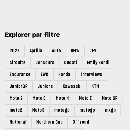
Explorer par filtre
2027
Aprilia
Auto
BMW
CEV
circuits
Concours
Ducati
Emily Bondi
Endurance
EWC
Honda
Interviews
JuniorGP
Juniors
Kawasaki
KTM
Moto 2
Moto 3
Moto 4
Moto E
Moto GP
moto2
Moto3
motogp
motogp
mxgp
National
Northern Cup
Off road