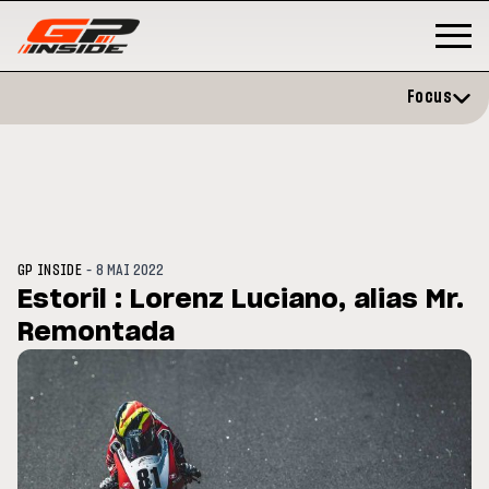
Focus
-
GP INSIDE
8 MAI 2022
Estoril : Lorenz Luciano, alias Mr.
Remontada
GP
MOTO GP
rstone : Horaires et
Zarco évite l'opération et vise 
amme du GP de Grande-
retour en septembre
agne