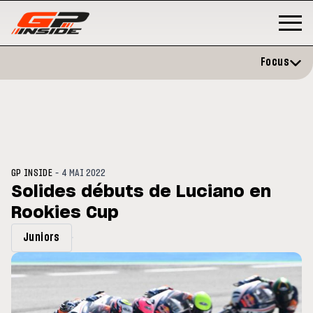
Focus
-
GP INSIDE
4 MAI 2022
Solides débuts de Luciano en
Rookies Cup
GP
MOTO GP
rstone : Horaires et
Zarco évite l'opération et vise
Juniors
ramme du GP de Grande-
retour en septembre
agne