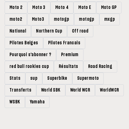
Moto 2
Moto 3
Moto 4
Moto E
Moto GP
moto2
Moto3
motogp
motogp
mxgp
National
Northern Cup
Off road
Pilotes Belges
Pilotes Francais
Pourquoi s'abonner ?
Premium
red bull rookies cup
Résultats
Road Racing
Stats
sup
Superbike
Supermoto
Transferts
World SBK
World WCR
WorldWCR
WSBK
Yamaha