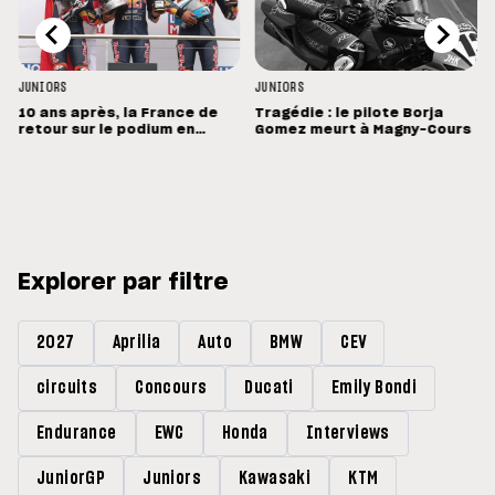
JUNIORS
JUNIORS
10 ans après, la France de
Tragédie : le pilote Borja
retour sur le podium en
Gomez meurt à Magny-Cours
Rookies Cup !
Explorer par filtre
2027
Aprilia
Auto
BMW
CEV
circuits
Concours
Ducati
Emily Bondi
Endurance
EWC
Honda
Interviews
JuniorGP
Juniors
Kawasaki
KTM