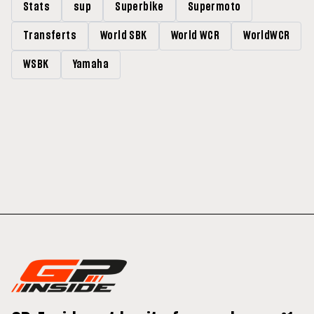
Stats
sup
Superbike
Supermoto
Transferts
World SBK
World WCR
WorldWCR
WSBK
Yamaha