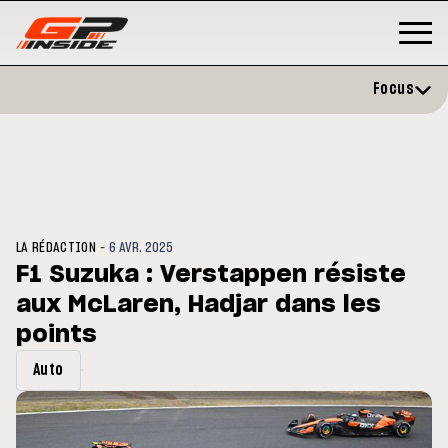
Focus
-
LA RÉDACTION
6 AVR. 2025
F1 Suzuka : Verstappen résiste
aux McLaren, Hadjar dans les
GP
MOTO GP
stone : Horaires et
points
Zarco évite l'opération et vise 
amme du GP de Grande-
retour en septembre
gne
Auto