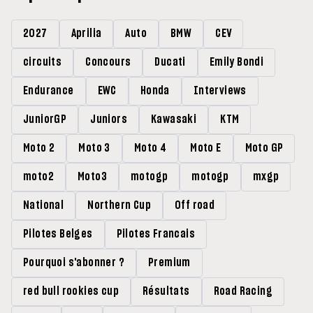
2027
Aprilia
Auto
BMW
CEV
circuits
Concours
Ducati
Emily Bondi
Endurance
EWC
Honda
Interviews
JuniorGP
Juniors
Kawasaki
KTM
Moto 2
Moto 3
Moto 4
Moto E
Moto GP
moto2
Moto3
motogp
motogp
mxgp
National
Northern Cup
Off road
Pilotes Belges
Pilotes Francais
Pourquoi s'abonner ?
Premium
red bull rookies cup
Résultats
Road Racing