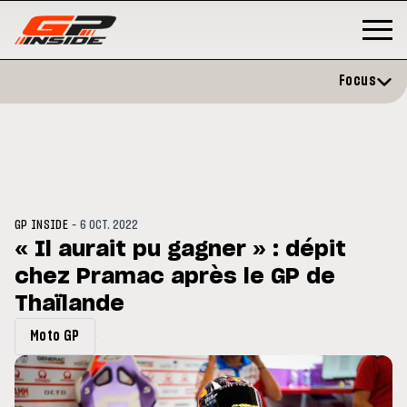
Focus
-
GP INSIDE
6 OCT. 2022
« Il aurait pu gagner » : dépit
chez Pramac après le GP de
P
MOTO GP
stone : Horaires et
Thaïlande
Zarco évite l'opération et vise 
amme du GP de Grande-
retour en septembre
gne
Moto GP