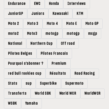
Endurance
EWC
Honda
Interviews
JuniorGP
Juniors
Kawasaki
KTM
Moto 2
Moto 3
Moto 4
Moto E
Moto GP
moto2
Moto3
motogp
motogp
mxgp
National
Northern Cup
Off road
Pilotes Belges
Pilotes Francais
Pourquoi s'abonner ?
Premium
red bull rookies cup
Résultats
Road Racing
Stats
sup
Superbike
Supermoto
Transferts
World SBK
World WCR
WorldWCR
WSBK
Yamaha