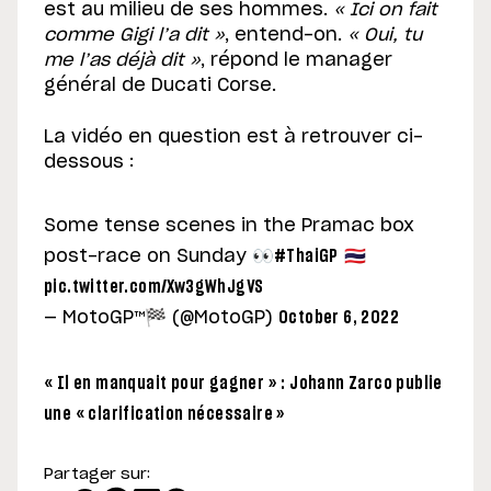
est au milieu de ses hommes.
« Ici on fait
comme Gigi l’a dit »
, entend-on.
« Oui, tu
me l’as déjà dit »
, répond le manager
général de Ducati Corse.
La vidéo en question est à retrouver ci-
dessous :
Some tense scenes in the Pramac box
post-race on Sunday 👀
#ThaiGP
🇹🇭
pic.twitter.com/Xw3gWhJgVS
— MotoGP™🏁 (@MotoGP)
October 6, 2022
« Il en manquait pour gagner » : Johann Zarco publie
une « clarification nécessaire »
Partager sur: