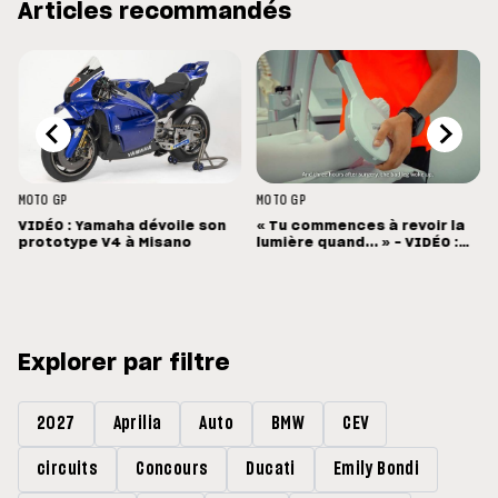
Articles recommandés
MOTO GP
MOTO GP
VIDÉO : Yamaha dévoile son
« Tu commences à revoir la
prototype V4 à Misano
lumière quand... » - VIDÉO :
La récupération de Rins
Explorer par filtre
2027
Aprilia
Auto
BMW
CEV
circuits
Concours
Ducati
Emily Bondi