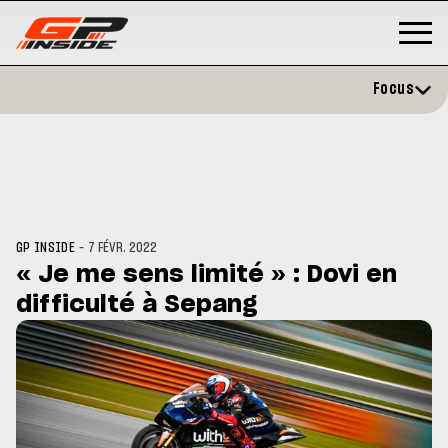
Focus
-
GP INSIDE
7 FÉVR. 2022
« Je me sens limité » : Dovi en
difficulté à Sepang
GP
MOTO GP
rstone : Horaires et
Zarco évite l'opération et vise 
amme du GP de Grande-
retour en septembre
agne