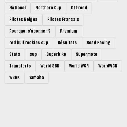
National
Northern Cup
Off road
Pilotes Belges
Pilotes Francais
Pourquoi s'abonner ?
Premium
red bull rookies cup
Résultats
Road Racing
Stats
sup
Superbike
Supermoto
Transferts
World SBK
World WCR
WorldWCR
WSBK
Yamaha