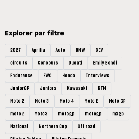
Explorer par filtre
2027
Aprilia
Auto
BMW
CEV
circuits
Concours
Ducati
Emily Bondi
Endurance
EWC
Honda
Interviews
JuniorGP
Juniors
Kawasaki
KTM
Moto 2
Moto 3
Moto 4
Moto E
Moto GP
moto2
Moto3
motogp
motogp
mxgp
National
Northern Cup
Off road