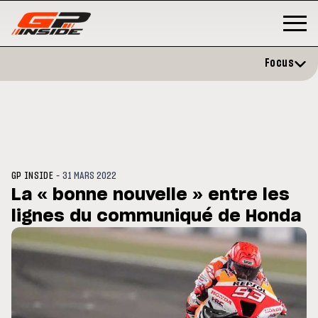
Focus
-
GP INSIDE
31 MARS 2022
La « bonne nouvelle » entre les
lignes du communiqué de Honda
GP
MOTO GP
rstone : Horaires et
Zarco évite l'opération et vise
amme du GP de Grande-
retour en septembre
agne