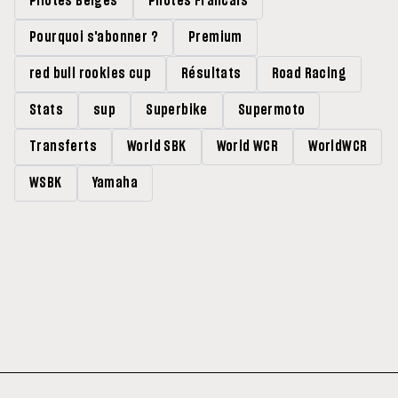
Pilotes Belges
Pilotes Francais
Pourquoi s'abonner ?
Premium
red bull rookies cup
Résultats
Road Racing
Stats
sup
Superbike
Supermoto
Transferts
World SBK
World WCR
WorldWCR
WSBK
Yamaha