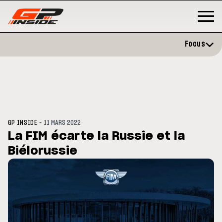
Focus
-
GP INSIDE
11 MARS 2022
La FIM écarte la Russie et la
Biélorussie
GP
MOTOGP
/ MOTO GP
évite l'opération et vise un
Doublé Trackhouse en Sprint
r en septembre