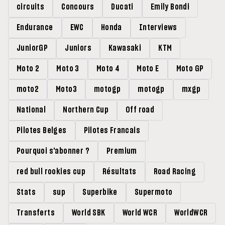
circuits
Concours
Ducati
Emily Bondi
Endurance
EWC
Honda
Interviews
JuniorGP
Juniors
Kawasaki
KTM
Moto 2
Moto 3
Moto 4
Moto E
Moto GP
moto2
Moto3
motogp
motogp
mxgp
National
Northern Cup
Off road
Pilotes Belges
Pilotes Francais
Pourquoi s'abonner ?
Premium
red bull rookies cup
Résultats
Road Racing
Stats
sup
Superbike
Supermoto
Transferts
World SBK
World WCR
WorldWCR