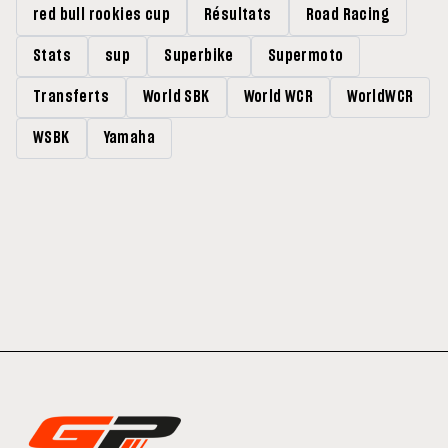
red bull rookies cup
Résultats
Road Racing
Stats
sup
Superbike
Supermoto
Transferts
World SBK
World WCR
WorldWCR
WSBK
Yamaha