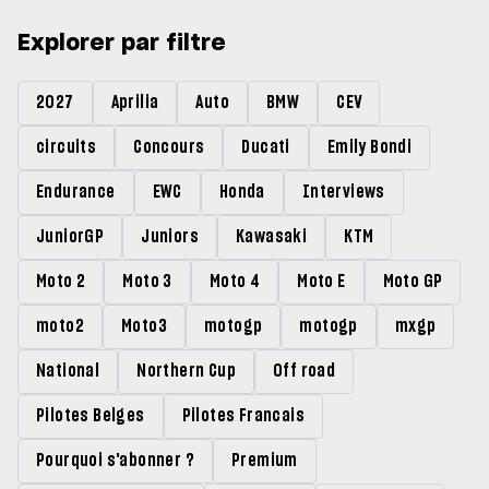
Explorer par filtre
2027
Aprilia
Auto
BMW
CEV
circuits
Concours
Ducati
Emily Bondi
Endurance
EWC
Honda
Interviews
JuniorGP
Juniors
Kawasaki
KTM
Moto 2
Moto 3
Moto 4
Moto E
Moto GP
moto2
Moto3
motogp
motogp
mxgp
National
Northern Cup
Off road
Pilotes Belges
Pilotes Francais
Pourquoi s'abonner ?
Premium