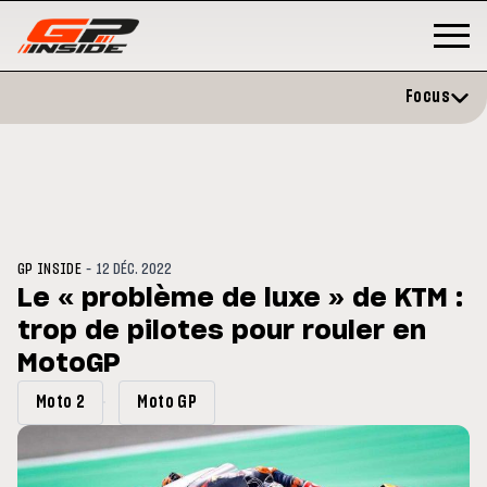
Focus
-
GP INSIDE
12 DÉC. 2022
Le « problème de luxe » de KTM :
trop de pilotes pour rouler en
3
MOTO GP
s opéré avec succès de la
MotoGP
Silverstone : Horaires et
cule droite à Madrid
Programme du GP de Grande-
Bretagne
Moto 2
Moto GP