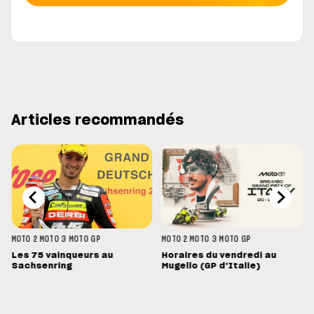
Articles recommandés
MOTO 2
MOTO 3
MOTO GP
MOTO 2
MOTO 3
MOTO GP
Les 75 vainqueurs au
Horaires du vendredi au
Sachsenring
Mugello (GP d'Italie)