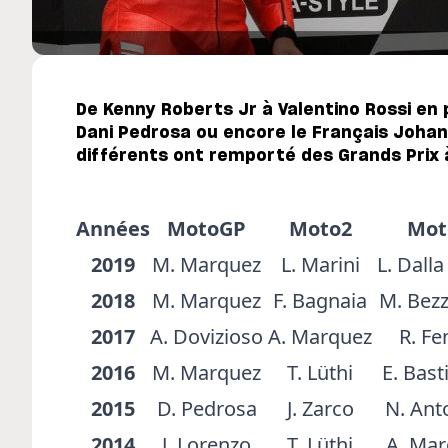
De Kenny Roberts Jr à Valentino Rossi en
Dani Pedrosa ou encore le Français Johan
différents ont remporté des Grands Prix 
Années
MotoGP
Moto2
Mot
2019
M. Marquez
L. Marini
L. Dalla
2018
M. Marquez
F. Bagnaia
M. Bezz
2017
A. Dovizioso
A. Marquez
R. Fe
2016
M. Marquez
T. Lüthi
E. Bast
2015
D. Pedrosa
J. Zarco
N. Anto
2014
J. Lorenzo
T. Lüthi
A. Ma