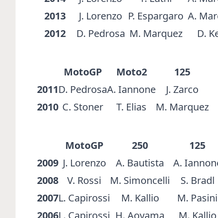
2013
J. Lorenzo
P. Espargaro
A. Ma
2012
D. Pedrosa
M. Marquez
D. K
MotoGP
Moto2
125
2011
D. Pedrosa
A. Iannone
J. Zarco
2010
C. Stoner
T. Elias
M. Marquez
MotoGP
250
125
2009
J. Lorenzo
A. Bautista
A. Iannon
2008
V. Rossi
M. Simoncelli
S. Bradl
2007
L. Capirossi
M. Kallio
M. Pasini
2006
L. Capirossi
H. Aoyama
M. Kallio