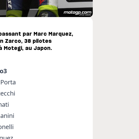
 passant par Marc Marquez,
n Zarco, 38 pilotes
à Motegi, au Japon.
o3
 Porta
ecchi
nati
ianini
nelli
rquez