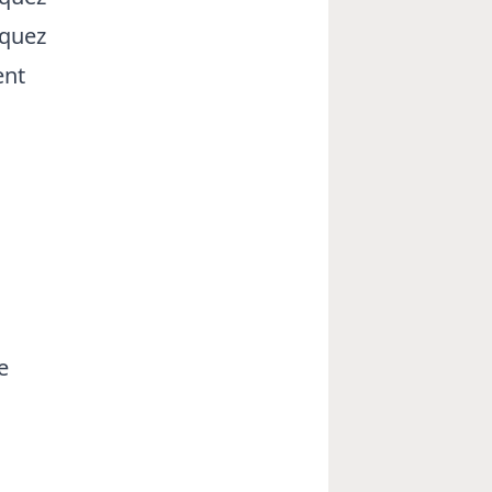
rquez
ent
e