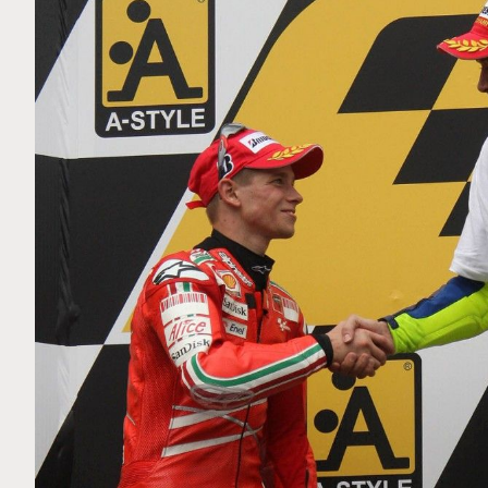
MOTO GP
 Ce club spécial dans
Silverstone : Horaires et Pr
arquez
Grande-Bretagne