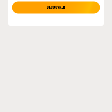
MOTO GP
DÉCOUVRIR
tour en
MotoGP : les cinq constructeurs signent un
accord historique pour 2027-2031