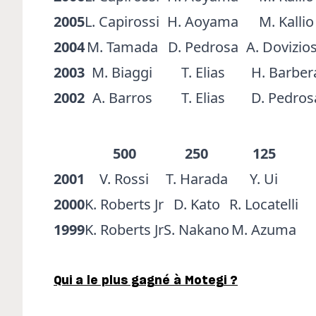
2005
L. Capirossi
H. Aoyama
M. Kallio
2004
M. Tamada
D. Pedrosa
A. Dovizio
2003
M. Biaggi
T. Elias
H. Barber
2002
A. Barros
T. Elias
D. Pedros
500
250
125
2001
V. Rossi
T. Harada
Y. Ui
2000
K. Roberts Jr
D. Kato
R. Locatelli
1999
K. Roberts Jr
S. Nakano
M. Azuma
Qui a le plus gagné à Motegi ?