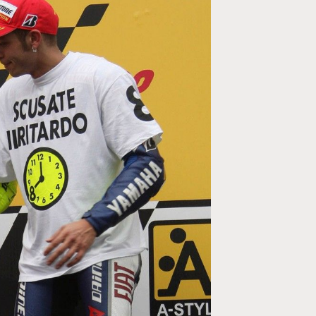
MOTO GP
ogramme du GP de
Zarco évite l'opération et vise un re
septembre