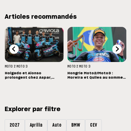
Articles recommandés
MOTO 2
MOTO 3
MOTO 2
MOTO 3
Holgado et Alonso
Hongrie Moto2/Moto3 :
prolongent chez Aspar,
Moreira et Quiles au sommet,
Quiles reste en Moto3 avec
Barry Baltus en Q1
Morelli
Explorer par filtre
2027
Aprilia
Auto
BMW
CEV