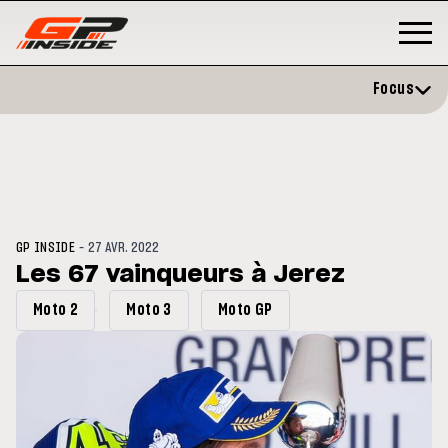
Focus
-
GP INSIDE
27 AVR. 2022
Les 67 vainqueurs à Jerez
Moto 2
Moto 3
Moto GP
GP
MOTO GP
rstone : Horaires et
Zarco évite l'opération et vise 
amme du GP de Grande-
retour en septembre
agne