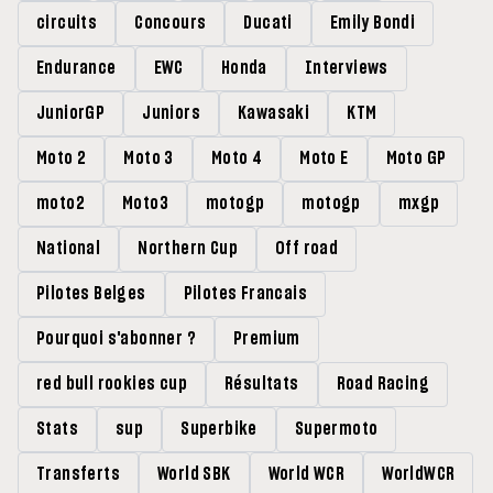
circuits
Concours
Ducati
Emily Bondi
Endurance
EWC
Honda
Interviews
JuniorGP
Juniors
Kawasaki
KTM
Moto 2
Moto 3
Moto 4
Moto E
Moto GP
moto2
Moto3
motogp
motogp
mxgp
National
Northern Cup
Off road
Pilotes Belges
Pilotes Francais
Pourquoi s'abonner ?
Premium
red bull rookies cup
Résultats
Road Racing
Stats
sup
Superbike
Supermoto
Transferts
World SBK
World WCR
WorldWCR