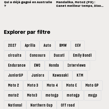
Qui a déjà gagné en Australie
Mandalika, Moto2 (P3) :
?
Canet meilleur temps, Dixon
hors du top-14
Explorer par filtre
2027
Aprilia
Auto
BMW
CEV
circuits
Concours
Ducati
Emily Bondi
Endurance
EWC
Honda
Interviews
JuniorGP
Juniors
Kawasaki
KTM
Moto 2
Moto 3
Moto 4
Moto E
Moto GP
moto2
Moto3
motogp
motogp
mxgp
National
Northern Cup
Off road