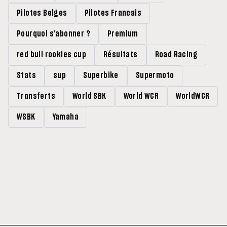
Pilotes Belges
Pilotes Francais
Pourquoi s'abonner ?
Premium
red bull rookies cup
Résultats
Road Racing
Stats
sup
Superbike
Supermoto
Transferts
World SBK
World WCR
WorldWCR
WSBK
Yamaha