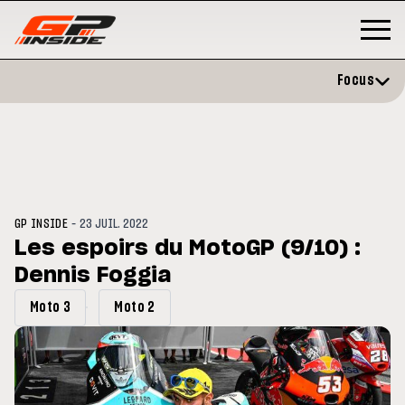
Focus
-
GP INSIDE
23 JUIL. 2022
Les espoirs du MotoGP (9/10) :
Dennis Foggia
P
MOTO GP
stone : Horaires et
Zarco évite l'opération et vise 
Moto 3
Moto 2
amme du GP de Grande-
retour en septembre
gne