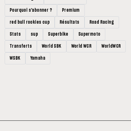
Pourquoi s'abonner ?
Premium
red bull rookies cup
Résultats
Road Racing
Stats
sup
Superbike
Supermoto
Transferts
World SBK
World WCR
WorldWCR
WSBK
Yamaha