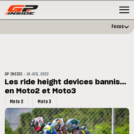
Focus
-
GP INSIDE
18 JUIL. 2022
Les ride height devices bannis...
en Moto2 et Moto3
GP
MOTO GP
rstone : Horaires et
Zarco évite l'opération et vise 
Moto 2
Moto 3
amme du GP de Grande-
retour en septembre
agne