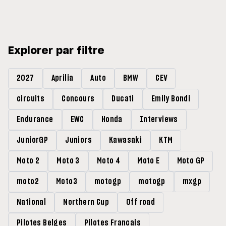
Quiles reste en Moto3 avec
Barry Baltus en Q1
Morelli
Explorer par filtre
2027
Aprilia
Auto
BMW
CEV
circuits
Concours
Ducati
Emily Bondi
Endurance
EWC
Honda
Interviews
JuniorGP
Juniors
Kawasaki
KTM
Moto 2
Moto 3
Moto 4
Moto E
Moto GP
moto2
Moto3
motogp
motogp
mxgp
National
Northern Cup
Off road
Pilotes Belges
Pilotes Francais