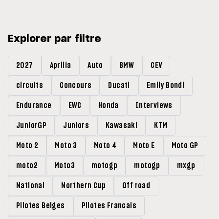
Explorer par filtre
2027
Aprilia
Auto
BMW
CEV
circuits
Concours
Ducati
Emily Bondi
Endurance
EWC
Honda
Interviews
JuniorGP
Juniors
Kawasaki
KTM
Moto 2
Moto 3
Moto 4
Moto E
Moto GP
moto2
Moto3
motogp
motogp
mxgp
National
Northern Cup
Off road
Pilotes Belges
Pilotes Francais