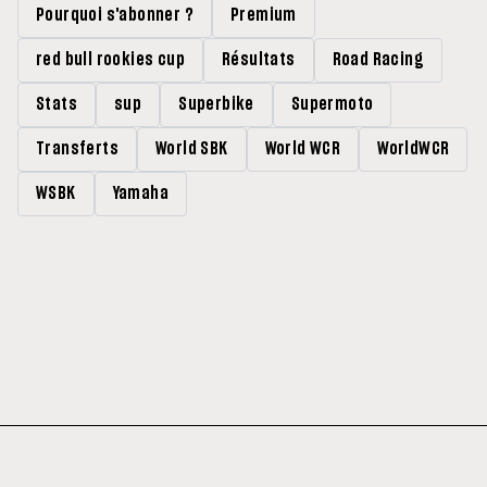
Pourquoi s'abonner ?
Premium
red bull rookies cup
Résultats
Road Racing
Stats
sup
Superbike
Supermoto
Transferts
World SBK
World WCR
WorldWCR
WSBK
Yamaha