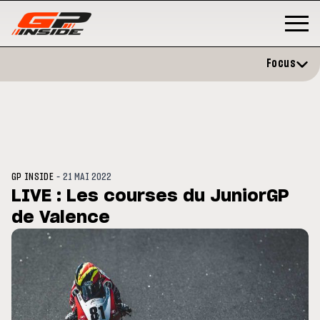
Focus
-
GP INSIDE
21 MAI 2022
LIVE : Les courses du JuniorGP
de Valence
GP
MOTO GP
rstone : Horaires et
Zarco évite l'opération et vise
amme du GP de Grande-
retour en septembre
agne