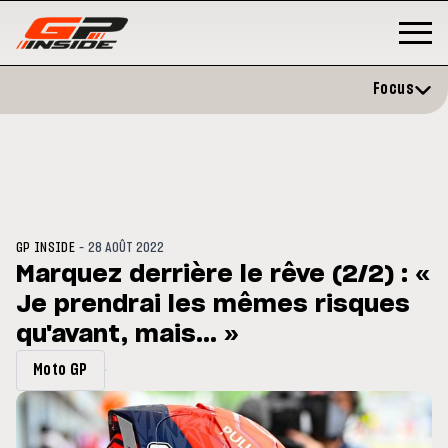
Focus
-
GP INSIDE
28 AOÛT 2022
Marquez derrière le rêve (2/2) : «
Je prendrai les mêmes risques
P
MOTO GP
stone : Horaires et
qu'avant, mais... »
Zarco évite l'opération et vise 
amme du GP de Grande-
retour en septembre
gne
Moto GP