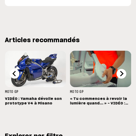
Articles recommandés
MOTO GP
MOTO GP
VIDÉO : Yamaha dévoile son
« Tu commences à revoir la
prototype V4 à Misano
lumière quand... » - VIDÉO :
La récupération de Rins