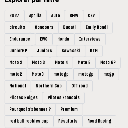
Explorer par filtre
2027
Aprilia
Auto
BMW
CEV
circuits
Concours
Ducati
Emily Bondi
Endurance
EWC
Honda
Interviews
JuniorGP
Juniors
Kawasaki
KTM
Moto 2
Moto 3
Moto 4
Moto E
Moto GP
moto2
Moto3
motogp
motogp
mxgp
National
Northern Cup
Off road
Pilotes Belges
Pilotes Francais
Pourquoi s'abonner ?
Premium
red bull rookies cup
Résultats
Road Racing