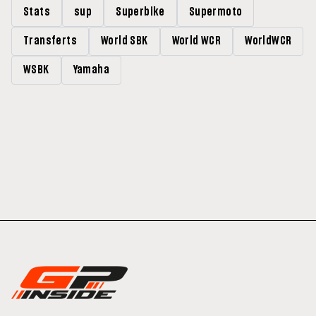
Stats
sup
Superbike
Supermoto
Transferts
World SBK
World WCR
WorldWCR
WSBK
Yamaha