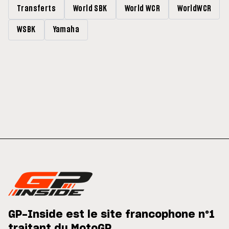
Transferts
World SBK
World WCR
WorldWCR
WSBK
Yamaha
GP-Inside est le site francophone n°1
traitant du MotoGP.