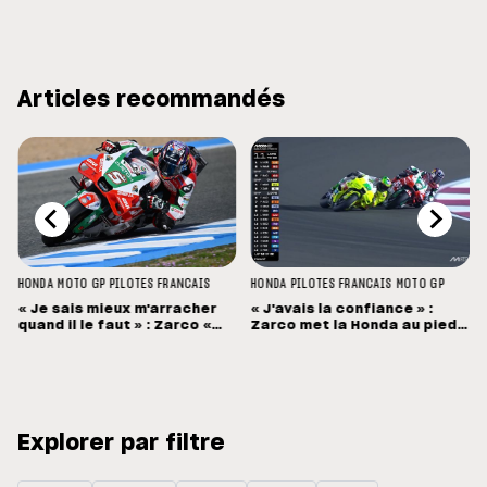
Articles recommandés
HONDA
MOTO GP
PILOTES FRANCAIS
HONDA
PILOTES FRANCAIS
MOTO GP
« Je sais mieux m'arracher
« J'avais la confiance » :
quand il le faut » : Zarco «
Zarco met la Honda au pied
sauve » la Q2
du podium !
Explorer par filtre