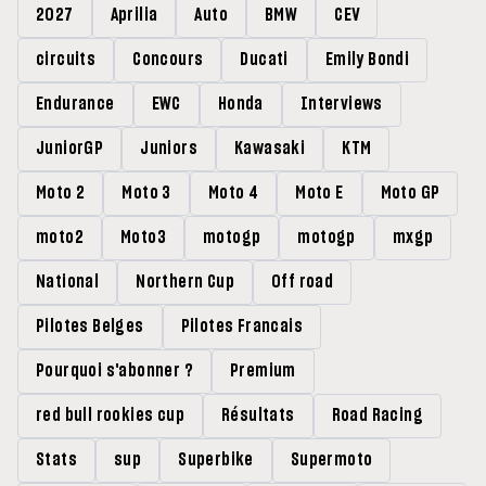
2027
Aprilia
Auto
BMW
CEV
circuits
Concours
Ducati
Emily Bondi
Endurance
EWC
Honda
Interviews
JuniorGP
Juniors
Kawasaki
KTM
Moto 2
Moto 3
Moto 4
Moto E
Moto GP
moto2
Moto3
motogp
motogp
mxgp
National
Northern Cup
Off road
Pilotes Belges
Pilotes Francais
Pourquoi s'abonner ?
Premium
red bull rookies cup
Résultats
Road Racing
Stats
sup
Superbike
Supermoto