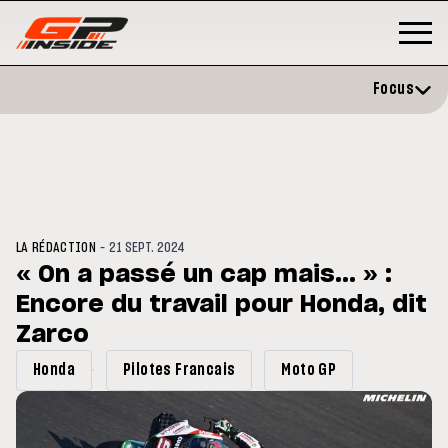
Focus
-
LA RÉDACTION
21 SEPT. 2024
« On a passé un cap mais... » :
Encore du travail pour Honda, dit
GP
MOTO GP
rstone : Horaires et
Zarco
Zarco évite l'opération et vise
amme du GP de Grande-
retour en septembre
agne
Honda
Pilotes Francais
Moto GP