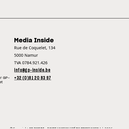
Media Inside
Rue de Coquelet, 134
5000 Namur
TVA 0784.921.426
info@gp-inside.be
+32 (0)81 20 83 97
ur GP-
et
©Copyright
| 2026
GP INSIDE - TOUTE L'ACTUALITÉ DU SPORT MOTO !