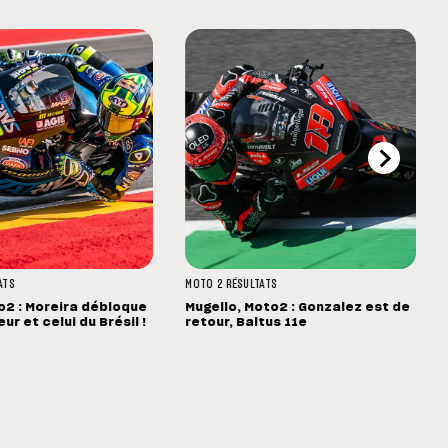
ATS
MOTO 2
RÉSULTATS
o2 : Moreira débloque
Mugello, Moto2 : Gonzalez est de
r et celui du Brésil !
retour, Baltus 11e