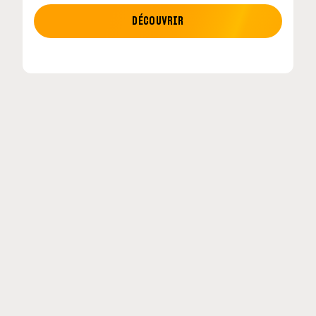
MOTO GP
DÉCOUVRIR
tour en
MotoGP : les cinq constructeurs signent un
accord historique pour 2027-2031