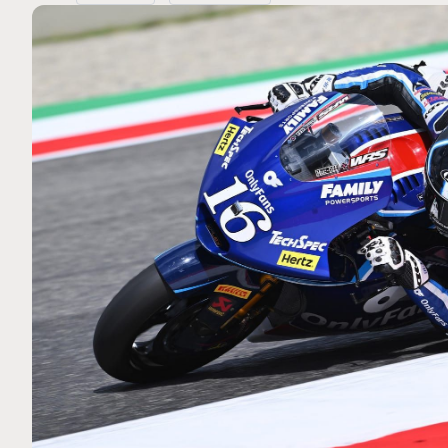
MOTO GP
 Ce club spécial dans
Silverstone : Horaires et Pr
rquez
Grande-Bretagne