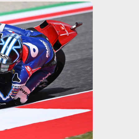
MOTO GP
ogramme du GP de
Zarco évite l'opération et vise un re
septembre