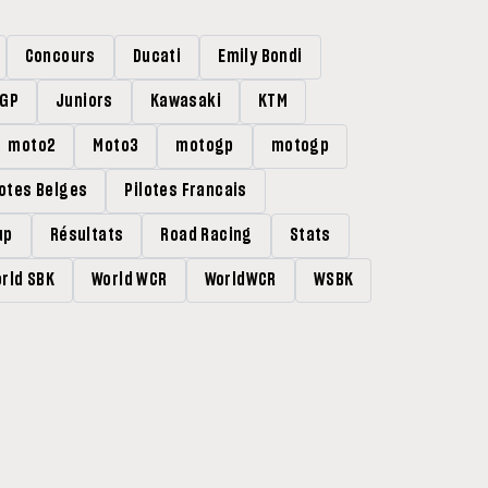
Concours
Ducati
Emily Bondi
rGP
Juniors
Kawasaki
KTM
moto2
Moto3
motogp
motogp
lotes Belges
Pilotes Francais
up
Résultats
Road Racing
Stats
rld SBK
World WCR
WorldWCR
WSBK