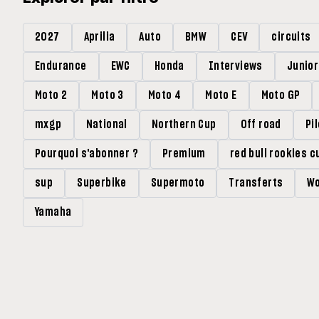
2027
Aprilia
Auto
BMW
CEV
circuits
Endurance
EWC
Honda
Interviews
Junio
Moto 2
Moto 3
Moto 4
Moto E
Moto GP
mxgp
National
Northern Cup
Off road
Pi
Pourquoi s'abonner ?
Premium
red bull rookies c
sup
Superbike
Supermoto
Transferts
Wo
Yamaha