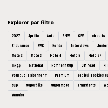
Explorer par filtre
2027
Aprilia
Auto
BMW
CEV
circuits
Endurance
EWC
Honda
Interviews
Junio
Moto 2
Moto 3
Moto 4
Moto E
Moto GP
mxgp
National
Northern Cup
Off road
Pi
Pourquoi s'abonner ?
Premium
red bull rookies c
sup
Superbike
Supermoto
Transferts
Wo
Yamaha