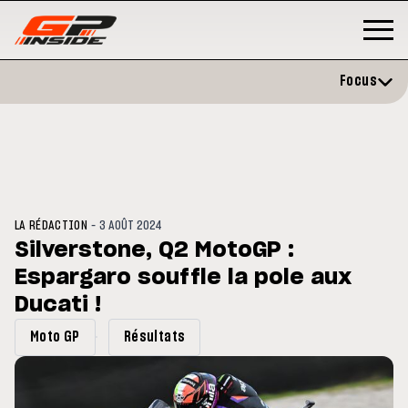
Focus
-
LA RÉDACTION
3 AOÛT 2024
Silverstone, Q2 MotoGP :
Espargaro souffle la pole aux
P
MOTO GP
stone : Horaires et
Ducati !
Zarco évite l'opération et vise 
amme du GP de Grande-
retour en septembre
gne
Moto GP
Résultats