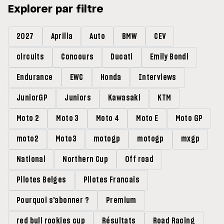
Explorer par filtre
2027
Aprilia
Auto
BMW
CEV
circuits
Concours
Ducati
Emily Bondi
Endurance
EWC
Honda
Interviews
JuniorGP
Juniors
Kawasaki
KTM
Moto 2
Moto 3
Moto 4
Moto E
Moto GP
moto2
Moto3
motogp
motogp
mxgp
National
Northern Cup
Off road
Pilotes Belges
Pilotes Francais
Pourquoi s'abonner ?
Premium
red bull rookies cup
Résultats
Road Racing