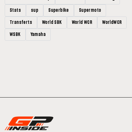
Stats
sup
Superbike
Supermoto
Transferts
World SBK
World WCR
WorldWCR
WSBK
Yamaha