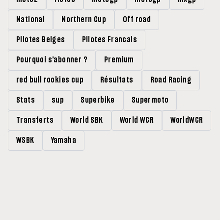
National
Northern Cup
Off road
Pilotes Belges
Pilotes Francais
Pourquoi s'abonner ?
Premium
red bull rookies cup
Résultats
Road Racing
Stats
sup
Superbike
Supermoto
Transferts
World SBK
World WCR
WorldWCR
WSBK
Yamaha