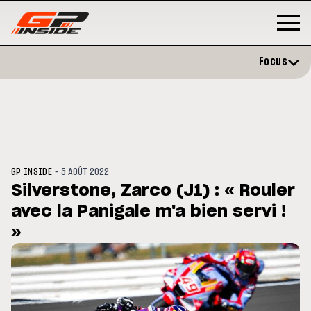
Focus
-
GP INSIDE
5 AOÛT 2022
Silverstone, Zarco (J1) : « Rouler
avec la Panigale m'a bien servi !
GP
MOTO GP
stone : Horaires et
»
Zarco évite l'opération et vise 
amme du GP de Grande-
retour en septembre
gne