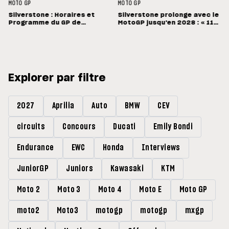
MOTO GP
MOTO GP
Silverstone : Horaires et
Silverstone prolonge avec le
Programme du GP de
MotoGP jusqu'en 2028 : « 11
Grande-Bretagne
vainqueurs différents en 11
Grands Prix »
Explorer par filtre
2027
Aprilia
Auto
BMW
CEV
circuits
Concours
Ducati
Emily Bondi
Endurance
EWC
Honda
Interviews
JuniorGP
Juniors
Kawasaki
KTM
Moto 2
Moto 3
Moto 4
Moto E
Moto GP
moto2
Moto3
motogp
motogp
mxgp