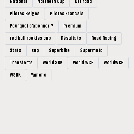
National
Northern Cup
Off road
Pilotes Belges
Pilotes Francais
Pourquoi s'abonner ?
Premium
red bull rookies cup
Résultats
Road Racing
Stats
sup
Superbike
Supermoto
Transferts
World SBK
World WCR
WorldWCR
WSBK
Yamaha