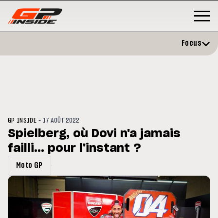
Focus
-
GP INSIDE
17 AOÛT 2022
Spielberg, où Dovi n'a jamais
failli... pour l'instant ?
P
MOTO GP
stone : Horaires et
Zarco évite l'opération et vise 
Moto GP
amme du GP de Grande-
retour en septembre
gne