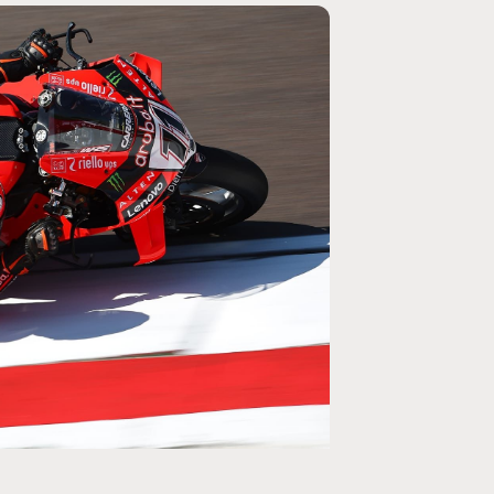
MOTOGP
/ MOTO GP
se un retour en
Doublé Trackhouse en Sprint