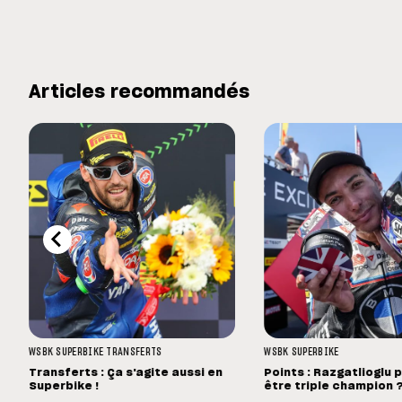
Articles recommandés
WSBK
SUPERBIKE
TRANSFERTS
WSBK
SUPERBIKE
Transferts : Ça s'agite aussi en
Points : Razgatlioglu 
Superbike !
être triple champion 