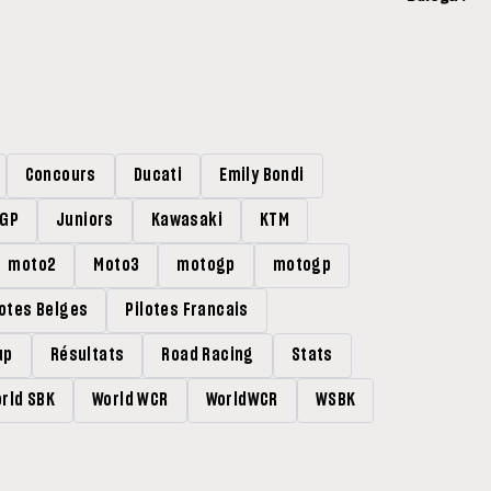
Concours
Ducati
Emily Bondi
rGP
Juniors
Kawasaki
KTM
moto2
Moto3
motogp
motogp
lotes Belges
Pilotes Francais
up
Résultats
Road Racing
Stats
rld SBK
World WCR
WorldWCR
WSBK