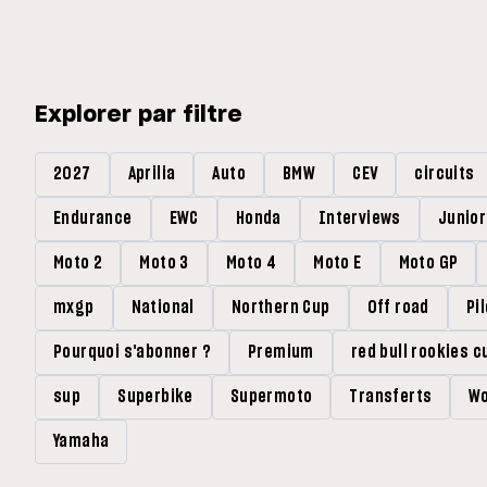
Explorer par filtre
2027
Aprilia
Auto
BMW
CEV
circuits
Endurance
EWC
Honda
Interviews
Junio
Moto 2
Moto 3
Moto 4
Moto E
Moto GP
mxgp
National
Northern Cup
Off road
Pi
Pourquoi s'abonner ?
Premium
red bull rookies c
sup
Superbike
Supermoto
Transferts
Wo
Yamaha