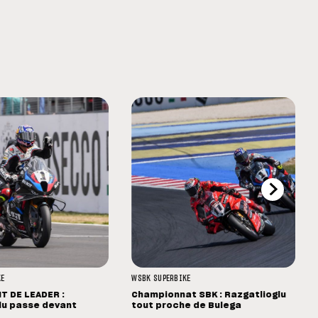
KE
WSBK
SUPERBIKE
 DE LEADER :
Championnat SBK : Razgatlioglu
lu passe devant
tout proche de Bulega