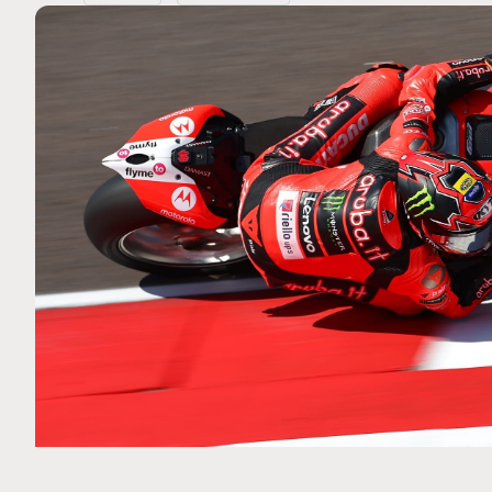
MOTO GP
 Ce club spécial dans
Zarco évite l'opération et vi
arquez
septembre