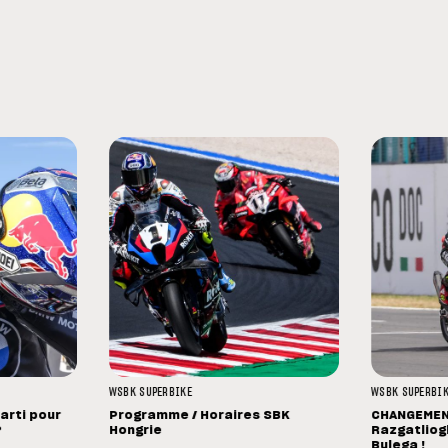
WSBK
SUPERBIKE
WSBK
SUPERBI
parti pour
Programme / Horaires SBK
CHANGEMENT
?
Hongrie
Razgatliog
Bulega !