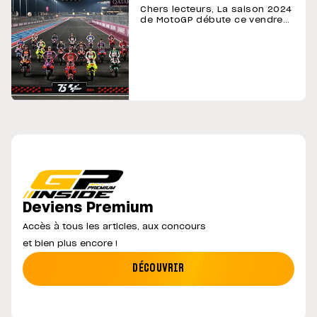
Chers lecteurs, La saison 2024
de MotoGP débute ce vendredi
8 mars, et ce début d'année
s'accompagne de nouveautés
chez GP-Inside ! Un nouvelle
version de notre site internet
vient d'être dévoilée.
Plus esthétique, confortable et
adaptative, elle rendra votre
expérience meilleure que
jamais. …
Deviens Premium
Accès à tous les articles, aux concours
et bien plus encore !
DÉCOUVRIR