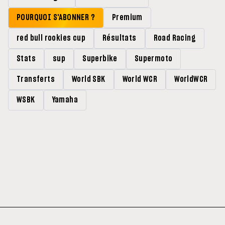
POURQUOI S'ABONNER ?
Premium
red bull rookies cup
Résultats
Road Racing
Stats
sup
Superbike
Supermoto
Transferts
World SBK
World WCR
WorldWCR
WSBK
Yamaha