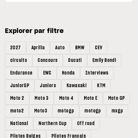
Explorer par filtre
2027
Aprilia
Auto
BMW
CEV
circuits
Concours
Ducati
Emily Bondi
Endurance
EWC
Honda
Interviews
JuniorGP
Juniors
Kawasaki
KTM
Moto 2
Moto 3
Moto 4
Moto E
Moto GP
moto2
Moto3
motogp
motogp
mxgp
National
Northern Cup
Off road
Pilotes Belges
Pilotes Francais