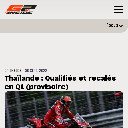
Focus
-
GP INSIDE
30 SEPT. 2022
Thaïlande : Qualifiés et recalés
en Q1 (provisoire)
P
MOTO GP
stone : Horaires et
Zarco évite l'opération et vise 
amme du GP de Grande-
retour en septembre
gne