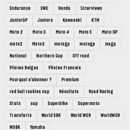
Endurance
EWC
Honda
Interviews
JuniorGP
Juniors
Kawasaki
KTM
Moto 2
Moto 3
Moto 4
Moto E
Moto GP
moto2
Moto3
motogp
motogp
mxgp
National
Northern Cup
Off road
Pilotes Belges
Pilotes Francais
Pourquoi s'abonner ?
Premium
red bull rookies cup
Résultats
Road Racing
Stats
sup
Superbike
Supermoto
Transferts
World SBK
World WCR
WorldWCR
WSBK
Yamaha