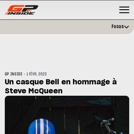
Focus
-
GP INSIDE
1 FÉVR. 2023
Un casque Bell en hommage à
Steve McQueen
MOTO GP
s opéré avec succès de la
Silverstone : Horaires et
ule droite à Madrid
Programme du GP de Grande-
Bretagne