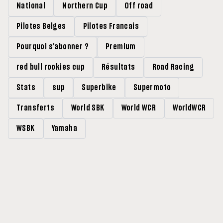
National
Northern Cup
Off road
Pilotes Belges
Pilotes Francais
Pourquoi s'abonner ?
Premium
red bull rookies cup
Résultats
Road Racing
Stats
sup
Superbike
Supermoto
Transferts
World SBK
World WCR
WorldWCR
WSBK
Yamaha