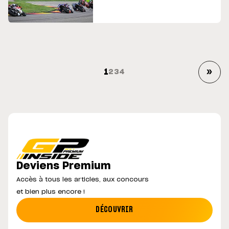
encore plusieurs guidons à
attribuer, mais les contours du
plateau prennent forme alors
que de nombreux contrats
arrivent à échéance et que
plusieurs …
»
1
2
3
4
Deviens Premium
Accès à tous les articles, aux concours
et bien plus encore !
DÉCOUVRIR