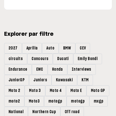
Explorer par filtre
2027
Aprilia
Auto
BMW
CEV
circuits
Concours
Ducati
Emily Bondi
Endurance
EWC
Honda
Interviews
JuniorGP
Juniors
Kawasaki
KTM
Moto 2
Moto 3
Moto 4
Moto E
Moto GP
moto2
Moto3
motogp
motogp
mxgp
National
Northern Cup
Off road