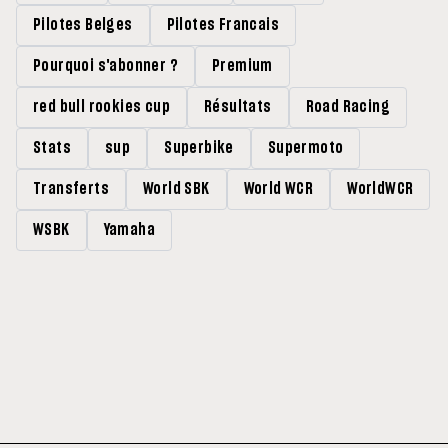
Pilotes Belges
Pilotes Francais
Pourquoi s'abonner ?
Premium
red bull rookies cup
Résultats
Road Racing
Stats
sup
Superbike
Supermoto
Transferts
World SBK
World WCR
WorldWCR
WSBK
Yamaha