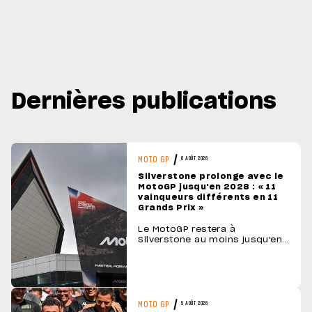
Dernières publications
MOTO GP
6 AOÛT 2026
Silverstone prolonge avec le
MotoGP jusqu'en 2028 : « 11
vainqueurs différents en 11
Grands Prix »
Le MotoGP restera à
Silverstone au moins jusqu'en
2028. L'accord, annoncé à la
veille du GP de Grande-
Bretagne 2026, garantit le
maintien de l'épreuve
britannique au calendrier pour
les deux saisons suivantes.
MOTO GP
5 AOÛT 2026