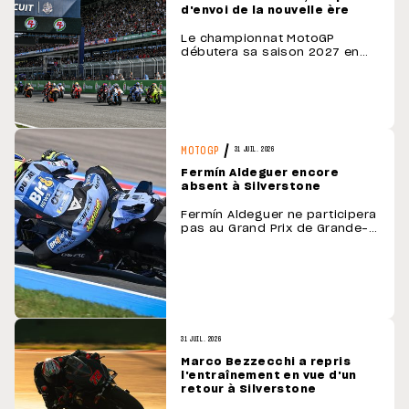
d'envoi de la nouvelle ère
Le championnat MotoGP
débutera sa saison 2027 en
Thaïlande, du 5 au 7 mars, sur
le circuit de Buriram. Ce Grand
Prix marquera la première
course disputée sous la
nouvelle réglementation
technique 2027-2031. Pour la
troisième année consécutive,
MOTOGP
31 JUIL. 2026
la Thaïlande accueillera la
Fermín Aldeguer encore
manche d'ouverture. Un choix
absent à Silverstone
qui …
Fermín Aldeguer ne participera
pas au Grand Prix de Grande-
Bretagne, la semaine
prochaine (9 août), toujours
convalescent. Cette nouvelle
absence fait suite à sa lourde
chute lors des essais à Assen,
où Aldeguer s'était fracturé la
vertèbre T7 et avait subi de
multiples contusions. Malgré
31 JUIL. 2026
ce nouveau …
Marco Bezzecchi a repris
l'entraînement en vue d'un
retour à Silverstone