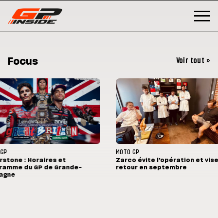
Focus
Voir tout »
P
MOTO GP
stone : Horaires et
Zarco évite l'opération et vise 
amme du GP de Grande-
retour en septembre
gne