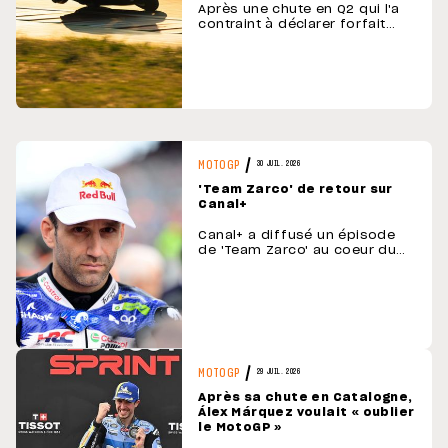
Après une chute en Q2 qui l'a
contraint à déclarer forfait
pour le reste du GP
d'Allemagne, Marco Bezzecchi
vise un retour à Silverstone.
Pour se préparer au mieux, il a
repris le guidon d'une moto
cette semaine, du coté de
Misano. L' …
MOTOGP
30 JUIL. 2026
'Team Zarco' de retour sur
Canal+
Canal+ a diffusé un épisode
de 'Team Zarco' au coeur du
processus de rééducation du
pilote français. Après la lourde
chute de Johann Zarco à
Barcelone, au départ du Grand
Prix de Catalogne, Canal + a dû
revoir ses plans en ce qui
concerne la série 'Team
Zarco& …
MOTOGP
29 JUIL. 2026
Après sa chute en Catalogne,
Álex Márquez voulait « oublier
le MotoGP »