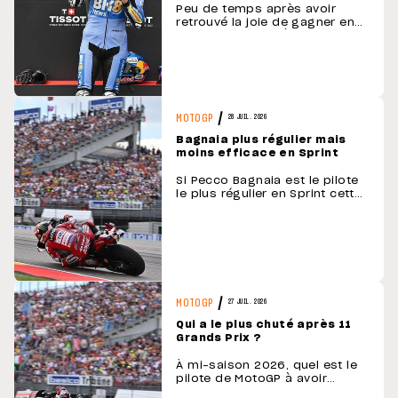
Peu de temps après avoir
retrouvé la joie de gagner en
MotoGP, à Jerez, Álex Márquez,
a fait l'expérience d'un aspect
plus douloureux du sport, celui
des chutes et des blessures.
Lors du Grand Prix de
Catalogne, le pilote Gresini est
entré en collision avec Pedro …
MOTOGP
28 JUIL. 2026
Bagnaia plus régulier mais
moins efficace en Sprint
Si Pecco Bagnaia est le pilote
le plus régulier en Sprint cette
saison, il n'est pas le plus
efficace sur le plan
comptable. Sur le papier, le
bilan des courses Sprint
de Pecco Bagnaia cette saison
tient de la performance
modèle. Le pilote officiel de
Ducati réalise un …
MOTOGP
27 JUIL. 2026
Qui a le plus chuté après 11
Grands Prix ?
À mi-saison 2026, quel est le
pilote de MotoGP à avoir
enregistré le plus grand