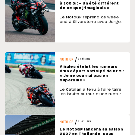
à 100 % : « Un été différent
de ce que j'imaginais »
Le MotoGP reprend ce week-
end à Silverstone avec Jorge
Martin, toujours en tête du
championnat. Son coéquipier
Marco Bezzecchi doit d'abord
passer le contrôle médical.
L'Italien n'a plus roulé depuis
sa fracture de la clavicule au
Sachsenring. Trois semaines
après son opération,
MOTO GP
3 AOÛT 2026
Bezzecchi …
Viñales éteint les rumeurs
d'un départ anticipé de KTM :
« Je ne courrai pas en
Superbike »
Le Catalan a tenu à faire taire
les bruits autour d'une rupture
anticipée avec KTM. Sur ses
réseaux, il confie qu'il
disputera la saison jusqu'au
bout et repousse toute idée
d'un passage en WorldSBK. La
reprise de Silverstone
MOTO GP
31 JUIL. 2026
approche, et le cas …
Le MotoGP lancera sa saison
2027 en Thaïlande, coup