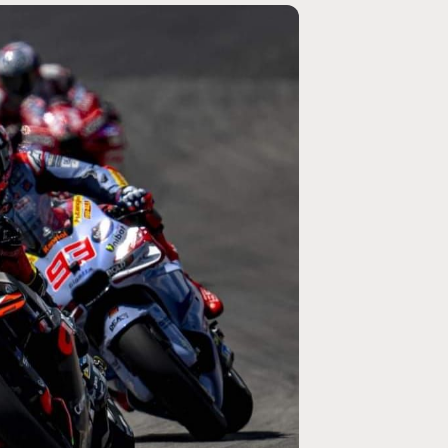
MOTO GP
ogramme du GP de
Zarco évite l'opération et vise un re
septembre