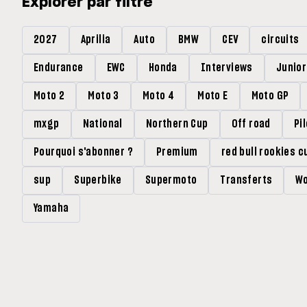
Explorer par filtre
2027
Aprilia
Auto
BMW
CEV
circuits
Endurance
EWC
Honda
Interviews
Junio
Moto 2
Moto 3
Moto 4
Moto E
Moto GP
mxgp
National
Northern Cup
Off road
Pi
Pourquoi s'abonner ?
Premium
red bull rookies c
sup
Superbike
Supermoto
Transferts
Wo
Yamaha