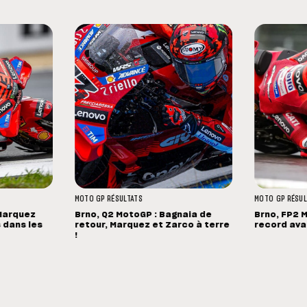
MOTO GP
RÉSULTATS
MOTO GP
RÉSUL
 Marquez
Brno, Q2 MotoGP : Bagnaia de
Brno, FP2 
 dans les
retour, Marquez et Zarco à terre
record avan
!