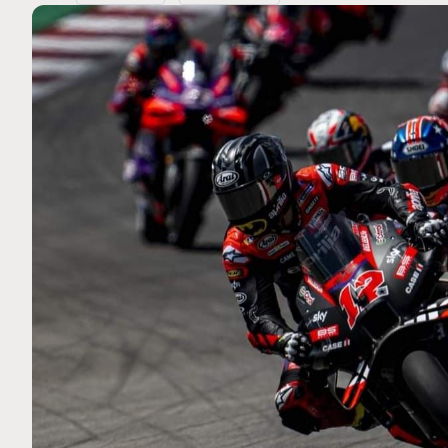
MOTO GP
 Ce club spécial dans
Silverstone : Horaires et Pr
arquez
Grande-Bretagne