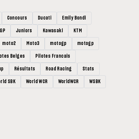
Concours
Ducati
Emily Bondi
rGP
Juniors
Kawasaki
KTM
moto2
Moto3
motogp
motogp
lotes Belges
Pilotes Francais
up
Résultats
Road Racing
Stats
rld SBK
World WCR
WorldWCR
WSBK