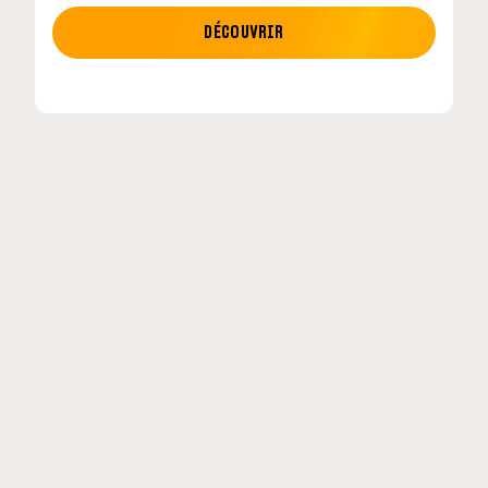
MOTO GP
DÉCOUVRIR
tour en
MotoGP : les cinq constructeurs signent un
accord historique pour 2027-2031