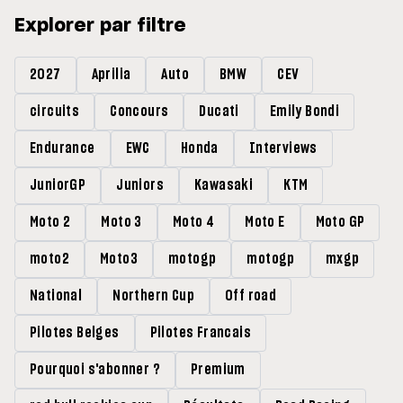
Explorer par filtre
2027
Aprilia
Auto
BMW
CEV
circuits
Concours
Ducati
Emily Bondi
Endurance
EWC
Honda
Interviews
JuniorGP
Juniors
Kawasaki
KTM
Moto 2
Moto 3
Moto 4
Moto E
Moto GP
moto2
Moto3
motogp
motogp
mxgp
National
Northern Cup
Off road
Pilotes Belges
Pilotes Francais
Pourquoi s'abonner ?
Premium