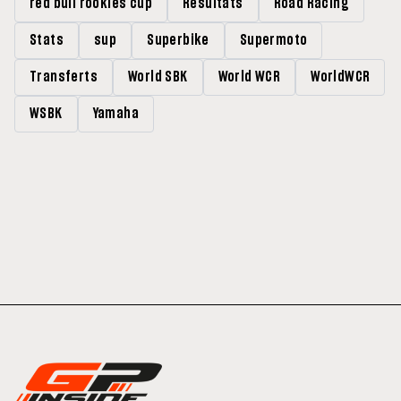
red bull rookies cup
Résultats
Road Racing
Stats
sup
Superbike
Supermoto
Transferts
World SBK
World WCR
WorldWCR
WSBK
Yamaha