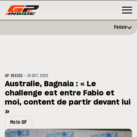
Focus
-
GP INSIDE
15 OCT. 2022
Australie, Bagnaia : « Le
challenge est entre Fabio et
P
MOTO GP
stone : Horaires et
moi, content de partir devant lui
Zarco évite l'opération et vise 
amme du GP de Grande-
retour en septembre
gne
»
Moto GP