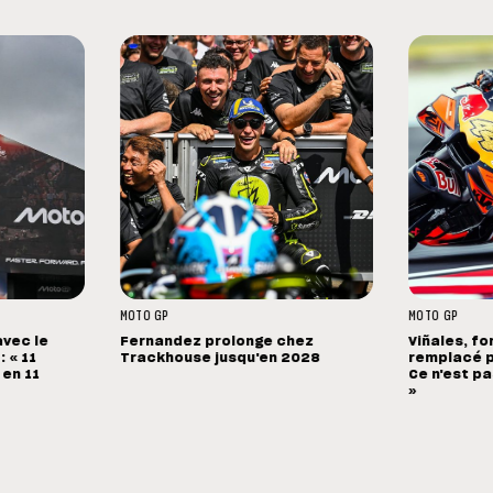
MOTO GP
MOTO GP
avec le
Fernandez prolonge chez
Viñales, fo
 « 11
Trackhouse jusqu'en 2028
remplacé p
 en 11
Ce n'est pa
»