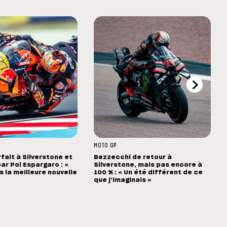
MOTO GP
rfait à Silverstone et
Bezzecchi de retour à
ar Pol Espargaro : «
Silverstone, mais pas encore à
s la meilleure nouvelle
100 % : « Un été différent de ce
que j'imaginais »