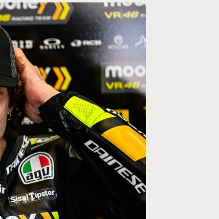
MOTO GP
rogramme du GP de
Zarco évite l'opération et vise un r
septembre