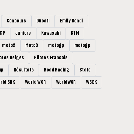
Concours
Ducati
Emily Bondi
rGP
Juniors
Kawasaki
KTM
moto2
Moto3
motogp
motogp
lotes Belges
Pilotes Francais
up
Résultats
Road Racing
Stats
rld SBK
World WCR
WorldWCR
WSBK