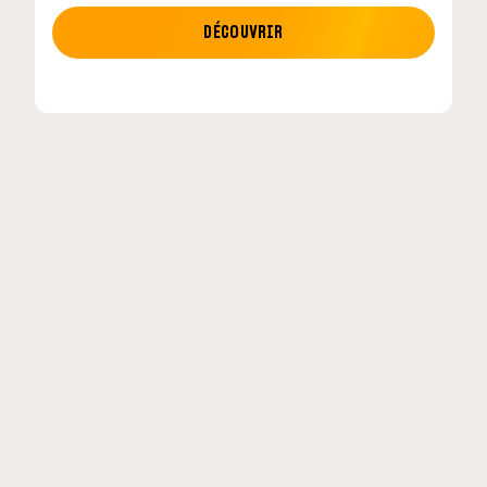
MOTO GP
DÉCOUVRIR
etour en
MotoGP : les cinq constructeurs signent un
accord historique pour 2027-2031