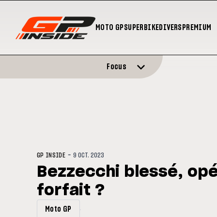
MOTO GP
SUPERBIKE
DIVERS
PREMIUM
Focus
-
GP INSIDE
9 OCT. 2023
Bezzecchi blessé, opé
forfait ?
Moto GP