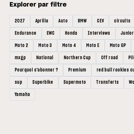
Explorer par filtre
2027
Aprilia
Auto
BMW
CEV
circuits
Endurance
EWC
Honda
Interviews
Junio
Moto 2
Moto 3
Moto 4
Moto E
Moto GP
mxgp
National
Northern Cup
Off road
Pi
Pourquoi s'abonner ?
Premium
red bull rookies c
sup
Superbike
Supermoto
Transferts
Wo
Yamaha