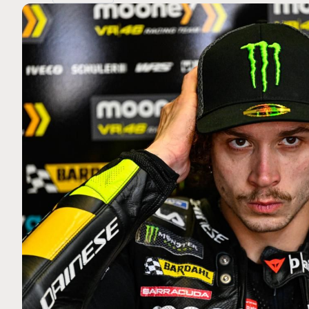
MOTO GP
 Ce club spécial dans
Silverstone : Horaires et P
arquez
Grande-Bretagne