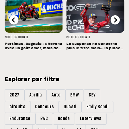
MOTO GP
DUCATI
MOTO GP
DUCATI
Portimao, Bagnaia : « Revenu
Le suspense ne concerne
avec un goût amer, mais des
plus le titre mais... la place
sensations positives »
de vice-champion !
Explorer par filtre
2027
Aprilia
Auto
BMW
CEV
circuits
Concours
Ducati
Emily Bondi
Endurance
EWC
Honda
Interviews