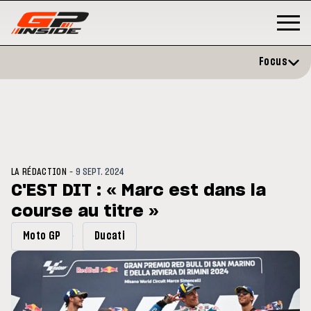
Focus
-
LA RÉDACTION
9 SEPT. 2024
C'EST DIT : « Marc est dans la
course au titre »
3
MOTO GP
s opéré avec succès de la
Silverstone : Horaires et
Moto GP
Ducati
cule droite à Madrid
Programme du GP de Grande-
Bretagne