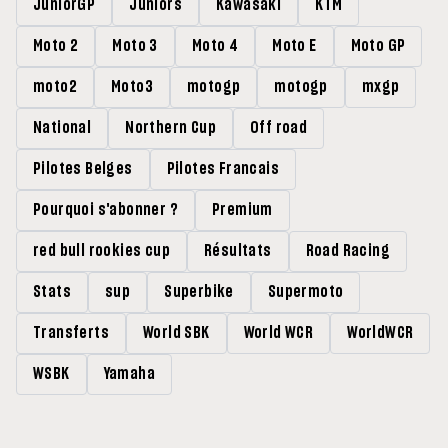
JuniorGP
Juniors
Kawasaki
KTM
Moto 2
Moto 3
Moto 4
Moto E
Moto GP
moto2
Moto3
motogp
motogp
mxgp
National
Northern Cup
Off road
Pilotes Belges
Pilotes Francais
Pourquoi s'abonner ?
Premium
red bull rookies cup
Résultats
Road Racing
Stats
sup
Superbike
Supermoto
Transferts
World SBK
World WCR
WorldWCR
WSBK
Yamaha