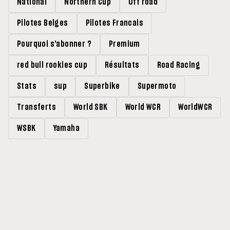
National
Northern Cup
Off road
Pilotes Belges
Pilotes Francais
Pourquoi s'abonner ?
Premium
red bull rookies cup
Résultats
Road Racing
Stats
sup
Superbike
Supermoto
Transferts
World SBK
World WCR
WorldWCR
WSBK
Yamaha