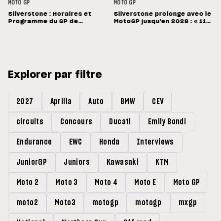
MOTO GP
MOTO GP
Silverstone : Horaires et
Silverstone prolonge avec le
Programme du GP de
MotoGP jusqu'en 2028 : « 11
Grande-Bretagne
vainqueurs différents en 11
Grands Prix »
Explorer par filtre
2027
Aprilia
Auto
BMW
CEV
circuits
Concours
Ducati
Emily Bondi
Endurance
EWC
Honda
Interviews
JuniorGP
Juniors
Kawasaki
KTM
Moto 2
Moto 3
Moto 4
Moto E
Moto GP
moto2
Moto3
motogp
motogp
mxgp