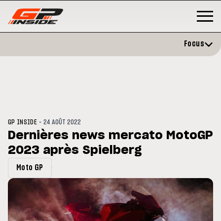
Focus
-
GP INSIDE
24 AOÛT 2022
Dernières news mercato MotoGP
2023 après Spielberg
GP
MOTO GP
stone : Horaires et
Zarco évite l'opération et vise 
Moto GP
amme du GP de Grande-
retour en septembre
gne