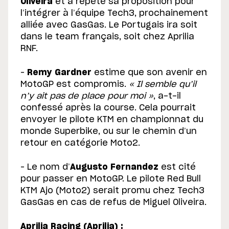
Oliveira
et a répété sa proposition pour
l’intégrer à l’équipe Tech3, prochainement
alliée avec GasGas. Le Portugais ira soit
dans le team français, soit chez Aprilia
RNF.
–
Remy Gardner
estime que son avenir en
MotoGP est compromis.
« Il semble qu’il
n’y ait pas de place pour moi »
, a-t-il
confessé après la course. Cela pourrait
envoyer le pilote KTM en championnat du
monde Superbike, ou sur le chemin d’un
retour en catégorie Moto2.
– Le nom d’
Augusto Fernandez
est cité
pour passer en MotoGP. Le pilote Red Bull
KTM Ajo (Moto2) serait promu chez Tech3
GasGas en cas de refus de Miguel Oliveira.
Aprilia Racing (Aprilia) :