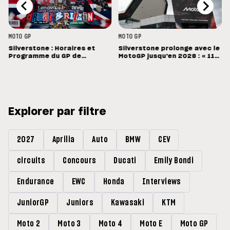
MOTO GP
MOTO GP
Silverstone : Horaires et
Silverstone prolonge avec le
Programme du GP de
MotoGP jusqu'en 2028 : « 11
Grande-Bretagne
vainqueurs différents en 11
Grands Prix »
Explorer par filtre
2027
Aprilia
Auto
BMW
CEV
circuits
Concours
Ducati
Emily Bondi
Endurance
EWC
Honda
Interviews
JuniorGP
Juniors
Kawasaki
KTM
Moto 2
Moto 3
Moto 4
Moto E
Moto GP