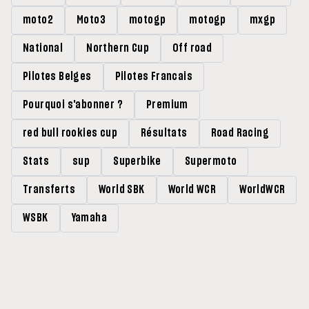
moto2
Moto3
motogp
motogp
mxgp
National
Northern Cup
Off road
Pilotes Belges
Pilotes Francais
Pourquoi s'abonner ?
Premium
red bull rookies cup
Résultats
Road Racing
Stats
sup
Superbike
Supermoto
Transferts
World SBK
World WCR
WorldWCR
WSBK
Yamaha