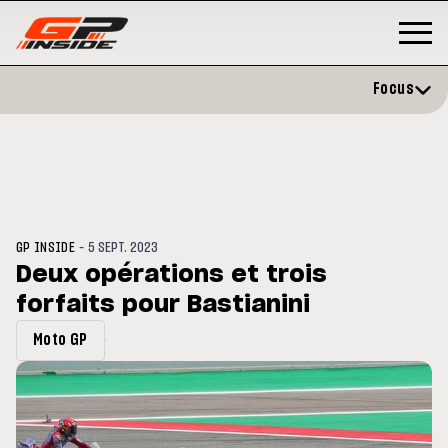
Focus
-
GP INSIDE
5 SEPT. 2023
Deux opérations et trois
forfaits pour Bastianini
P
MOTO GP
stone : Horaires et
Zarco évite l'opération et vise 
Moto GP
amme du GP de Grande-
retour en septembre
gne