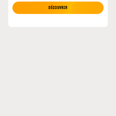
MOTO GP
DÉCOUVRIR
etour en
MotoGP : les cinq constructeurs signent un
accord historique pour 2027-2031