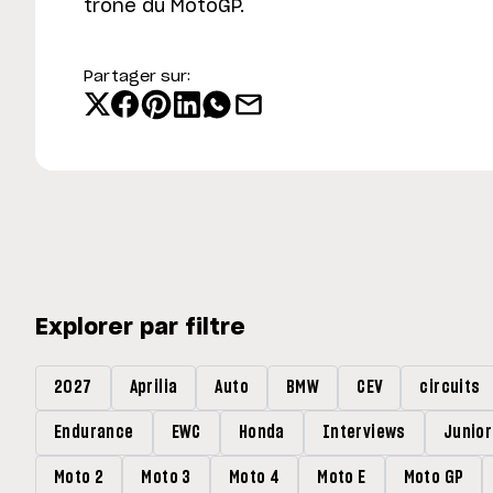
trône du MotoGP.
Partager sur:
Explorer par filtre
2027
Aprilia
Auto
BMW
CEV
circuits
Endurance
EWC
Honda
Interviews
Junio
Moto 2
Moto 3
Moto 4
Moto E
Moto GP