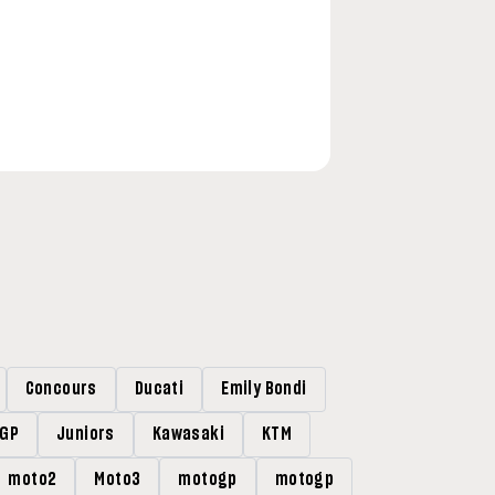
Concours
Ducati
Emily Bondi
rGP
Juniors
Kawasaki
KTM
moto2
Moto3
motogp
motogp