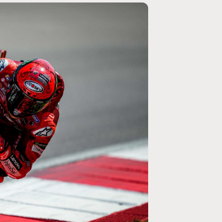
MOTO GP
rogramme du GP de
Zarco évite l'opération et vise un r
septembre