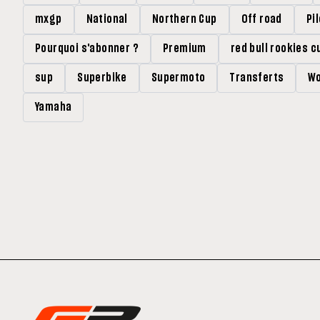
mxgp
National
Northern Cup
Off road
Pi
Pourquoi s'abonner ?
Premium
red bull rookies c
sup
Superbike
Supermoto
Transferts
Wo
Yamaha