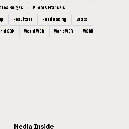
lotes Belges
Pilotes Francais
up
Résultats
Road Racing
Stats
rld SBK
World WCR
WorldWCR
WSBK
Media Inside