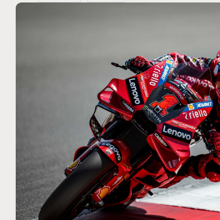
MOTO GP
 Ce club spécial dans
Silverstone : Horaires et P
arquez
Grande-Bretagne