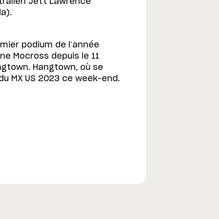
stralien Jett Lawrence
a).
emier podium de l’année
ine Mocross depuis le 11
angtown. Hangtown, où se
 du MX US 2023 ce week-end.