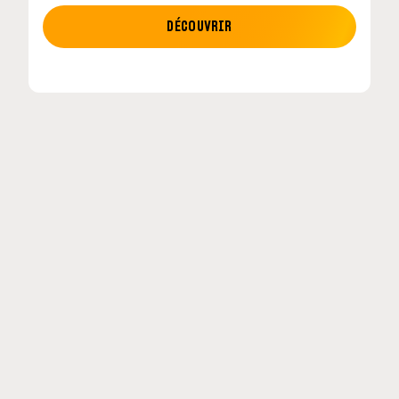
MOTO GP
DÉCOUVRIR
etour en
MotoGP : les cinq constructeurs signent un
accord historique pour 2027-2031