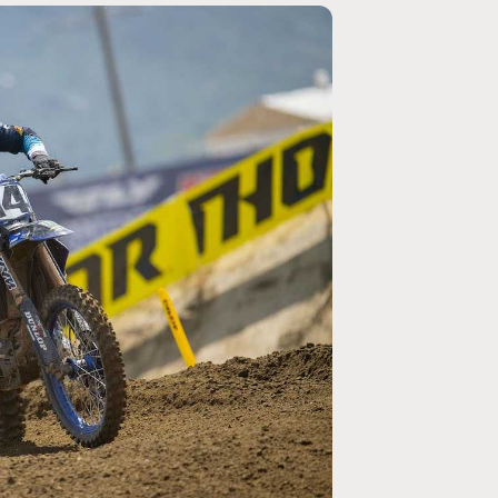
MOTO GP
rogramme du GP de
Zarco évite l'opération et vise un r
septembre