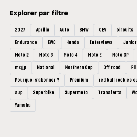
Explorer par filtre
2027
Aprilia
Auto
BMW
CEV
circuits
Endurance
EWC
Honda
Interviews
Junio
Moto 2
Moto 3
Moto 4
Moto E
Moto GP
mxgp
National
Northern Cup
Off road
Pi
Pourquoi s'abonner ?
Premium
red bull rookies c
sup
Superbike
Supermoto
Transferts
Wo
Yamaha