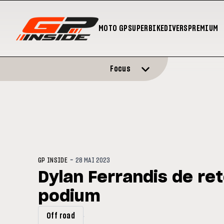
MOTO GP
SUPERBIKE
DIVERS
PREMIUM
Focus
-
GP INSIDE
28 MAI 2023
Dylan Ferrandis de ret
podium
Off road