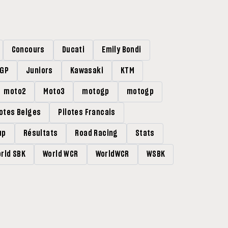
Concours
Ducati
Emily Bondi
rGP
Juniors
Kawasaki
KTM
moto2
Moto3
motogp
motogp
lotes Belges
Pilotes Francais
up
Résultats
Road Racing
Stats
rld SBK
World WCR
WorldWCR
WSBK