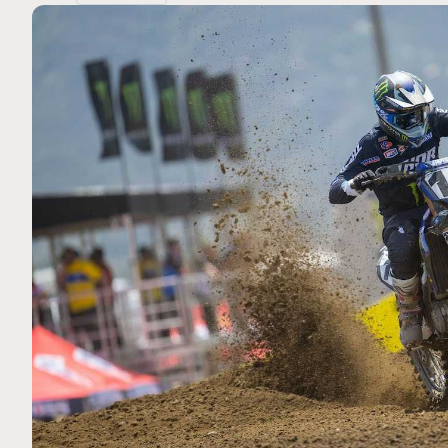
MOTO GP
 Ce club spécial dans
Silverstone : Horaires et P
arquez
Grande-Bretagne