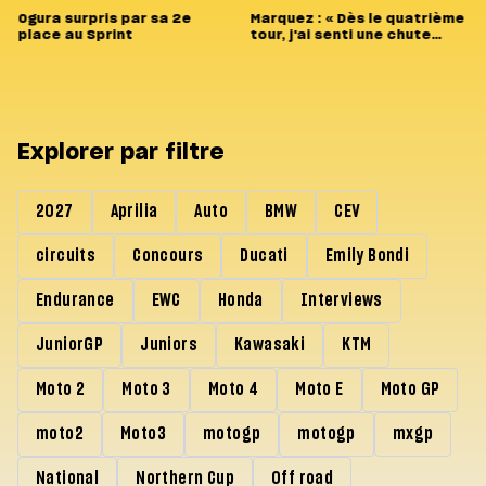
Ogura surpris par sa 2e
Marquez : « Dès le quatrième
place au Sprint
tour, j'ai senti une chute
énorme »
Explorer par filtre
2027
Aprilia
Auto
BMW
CEV
circuits
Concours
Ducati
Emily Bondi
Endurance
EWC
Honda
Interviews
JuniorGP
Juniors
Kawasaki
KTM
Moto 2
Moto 3
Moto 4
Moto E
Moto GP
moto2
Moto3
motogp
motogp
mxgp
National
Northern Cup
Off road