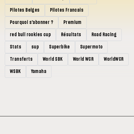
Pilotes Belges
Pilotes Francais
Pourquoi s'abonner ?
Premium
red bull rookies cup
Résultats
Road Racing
Stats
sup
Superbike
Supermoto
Transferts
World SBK
World WCR
WorldWCR
WSBK
Yamaha