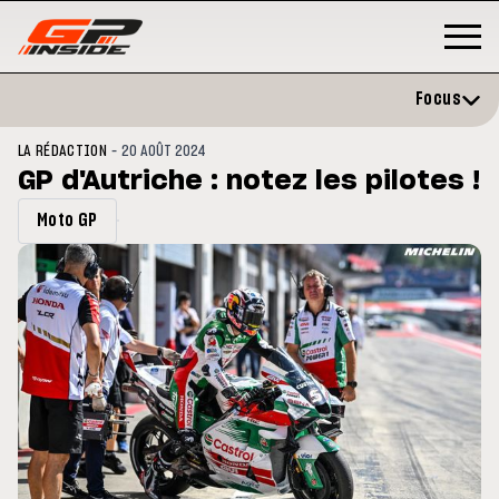
Focus
-
LA RÉDACTION
20 AOÛT 2024
GP d'Autriche : notez les pilotes !
Moto GP
GP
MOTO GP
stone : Horaires et
Zarco évite l'opération et vise 
amme du GP de Grande-
retour en septembre
gne