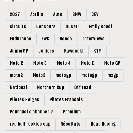
2027
Aprilia
Auto
BMW
CEV
circuits
Concours
Ducati
Emily Bondi
Endurance
EWC
Honda
Interviews
JuniorGP
Juniors
Kawasaki
KTM
Moto 2
Moto 3
Moto 4
Moto E
Moto GP
moto2
Moto3
motogp
motogp
mxgp
National
Northern Cup
Off road
Pilotes Belges
Pilotes Francais
Pourquoi s'abonner ?
Premium
red bull rookies cup
Résultats
Road Racing