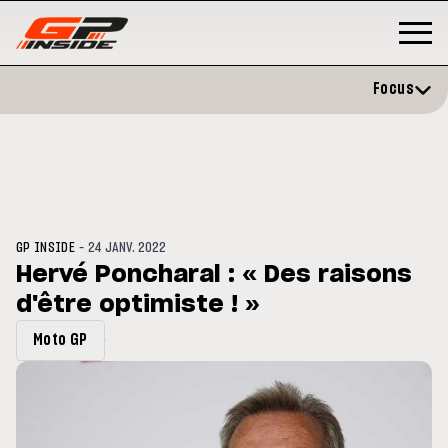
Focus
-
GP INSIDE
24 JANV. 2022
Hervé Poncharal : « Des raisons
d'être optimiste ! »
P
MOTO GP
stone : Horaires et
Zarco évite l'opération et vise 
Moto GP
amme du GP de Grande-
retour en septembre
gne