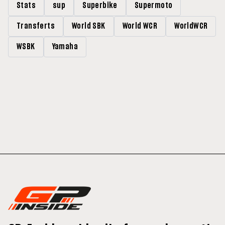
Stats
sup
Superbike
Supermoto
Transferts
World SBK
World WCR
WorldWCR
WSBK
Yamaha